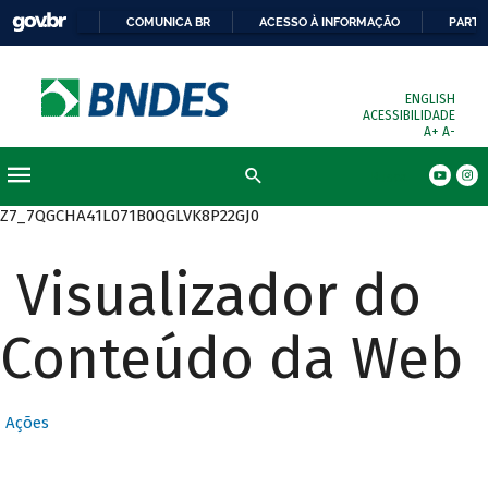
COMUNICA BR
ACESSO À INFORMAÇÃO
PARTI
ENGLISH
ACESSIBILIDADE
A+
A-
Busca
Z7_7QGCHA41L071B0QGLVK8P22GJ0
Visualizador do
Conteúdo da Web
Ações