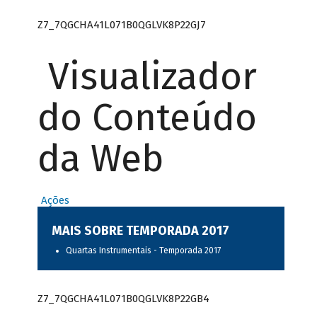
Z7_7QGCHA41L071B0QGLVK8P22GJ7
Visualizador
do Conteúdo
da Web
Ações
MAIS SOBRE TEMPORADA 2017
Quartas Instrumentais - Temporada 2017
Z7_7QGCHA41L071B0QGLVK8P22GB4