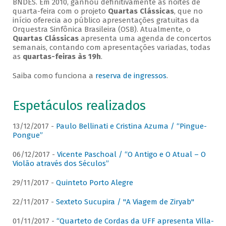
BNDES. Em 2010, ganhou definitivamente as noites de
quarta-feira com o projeto
Quartas Clássicas
, que no
início oferecia ao público apresentações gratuitas da
Orquestra Sinfônica Brasileira (OSB). Atualmente, o
Quartas Clássicas
apresenta uma agenda de concertos
semanais, contando com apresentações variadas, todas
as
quartas-feiras às 19h
.
Saiba como funciona a
reserva de ingressos
.
Espetáculos realizados
13/12/2017 -
Paulo Bellinati e Cristina Azuma / “Pingue-
Pongue”
06/12/2017 -
Vicente Paschoal / “O Antigo e O Atual – O
Violão através dos Séculos”
29/11/2017 -
Quinteto Porto Alegre
22/11/2017 -
Sexteto Sucupira / "A Viagem de Ziryab"
01/11/2017 -
“Quarteto de Cordas da UFF apresenta Villa-