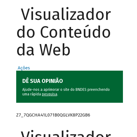
Visualizador
do Conteúdo
da Web
Ações
DÊ SUA OPINIÃO
Ajude-nos a aprimorar o site do BNDES preenchendo
uma rápida
pesquisa
.
Z7_7QGCHA41L071B0QGLVK8P22GB6