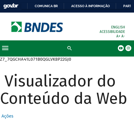
COMUNICA BR
ACESSO À INFORMAÇÃO
PARTI
ENGLISH
ACESSIBILIDADE
A+
A-
Busca
Z7_7QGCHA41L071B0QGLVK8P22GJ0
Visualizador do
Conteúdo da Web
Ações