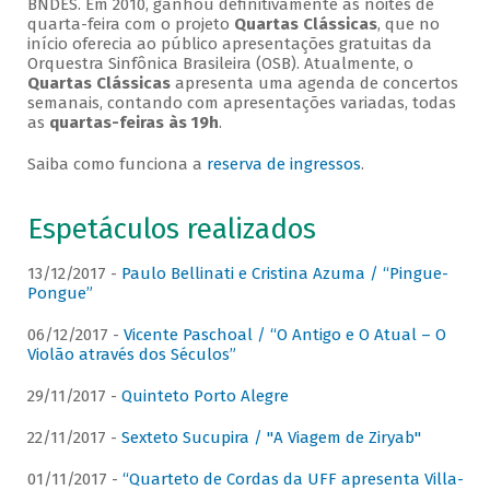
BNDES. Em 2010, ganhou definitivamente as noites de
quarta-feira com o projeto
Quartas Clássicas
, que no
início oferecia ao público apresentações gratuitas da
Orquestra Sinfônica Brasileira (OSB). Atualmente, o
Quartas Clássicas
apresenta uma agenda de concertos
semanais, contando com apresentações variadas, todas
as
quartas-feiras às 19h
.
Saiba como funciona a
reserva de ingressos
.
Espetáculos realizados
13/12/2017 -
Paulo Bellinati e Cristina Azuma / “Pingue-
Pongue”
06/12/2017 -
Vicente Paschoal / “O Antigo e O Atual – O
Violão através dos Séculos”
29/11/2017 -
Quinteto Porto Alegre
22/11/2017 -
Sexteto Sucupira / "A Viagem de Ziryab"
01/11/2017 -
“Quarteto de Cordas da UFF apresenta Villa-