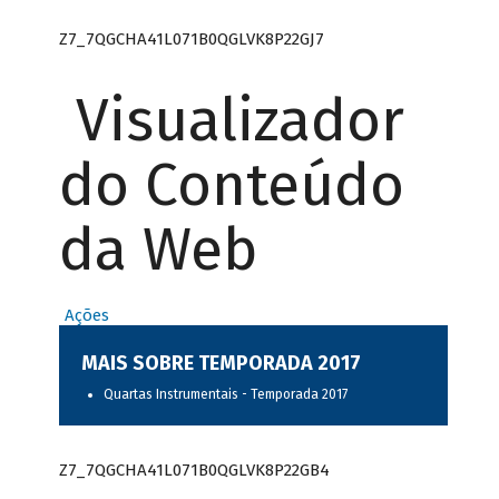
Z7_7QGCHA41L071B0QGLVK8P22GJ7
Visualizador
do Conteúdo
da Web
Ações
MAIS SOBRE TEMPORADA 2017
Quartas Instrumentais - Temporada 2017
Z7_7QGCHA41L071B0QGLVK8P22GB4