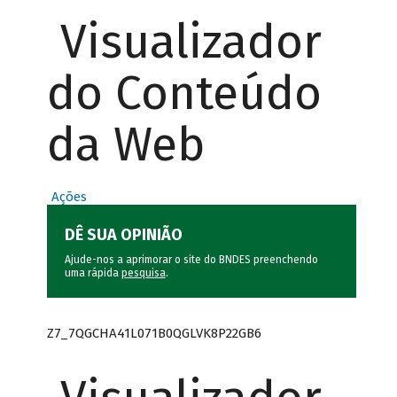
Visualizador
do Conteúdo
da Web
Ações
DÊ SUA OPINIÃO
Ajude-nos a aprimorar o site do BNDES preenchendo
uma rápida
pesquisa
.
Z7_7QGCHA41L071B0QGLVK8P22GB6