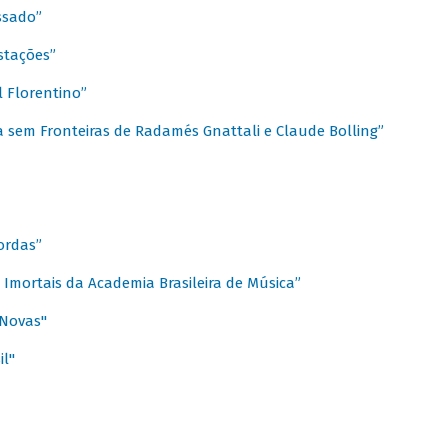
ssado”
stações”
 Florentino”
 sem Fronteiras de Radamés Gnattali e Claude Bolling”
ordas”
Imortais da Academia Brasileira de Música”
 Novas"
il"