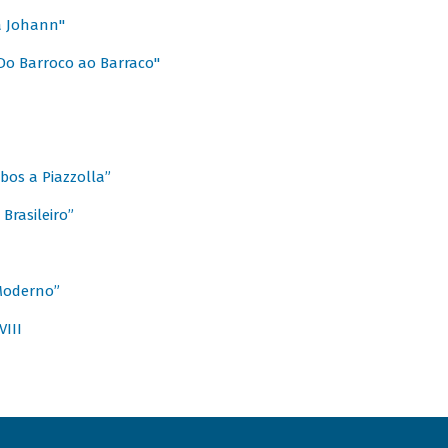
a Johann"
Do Barroco ao Barraco"
obos a Piazzolla”
Brasileiro”
 Moderno”
VIII