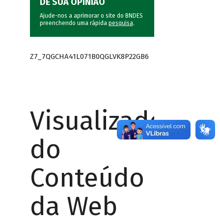
DÊ SUA OPINIÃO
Ajude-nos a aprimorar o site do BNDES
preenchendo uma rápida
pesquisa
.
Z7_7QGCHA41L071B0QGLVK8P22GB6
Visualizador
do
Conteúdo
da Web