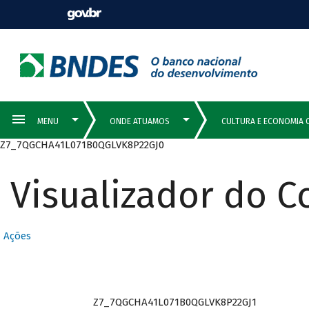
Z7_7QGCHA41L071B0QGLVK8P22GJ0
Visualizador do 
Ações
Z7_7QGCHA41L071B0QGLVK8P22GJ1