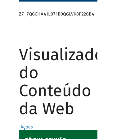
Z7_7QGCHA41L071B0QGLVK8P22GB4
Visualizador
do
Conteúdo
da Web
Ações