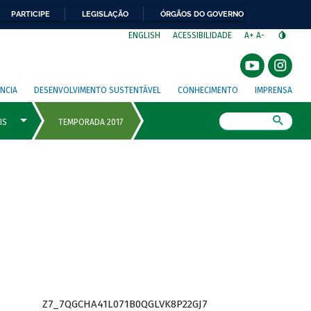
PARTICIPE
LEGISLAÇÃO
ÓRGÃOS DO GOVERNO
⁣
ENGLISH
ACESSIBILIDADE
A+
A-
NCIA
DESENVOLVIMENTO SUSTENTÁVEL
CONHECIMENTO
IMPRENSA
Busca
Z7_7QGCHA41L071B0QGLVK8P22GJ7