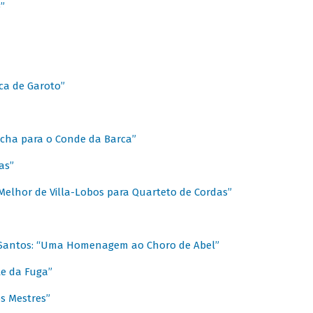
”
ica de Garoto”
Marcha para o Conde da Barca”
as”
Melhor de Villa-Lobos para Quarteto de Cordas”
o Santos: “Uma Homenagem ao Choro de Abel”
te da Fuga”
s Mestres”