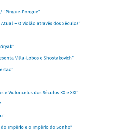
a / “Pingue-Pongue”
 Atual – O Violão através dos Séculos”
Ziryab"
esenta Villa-Lobos e Shostakovich”
ertão”
s e Violoncelos dos Séculos XX e XXI”
”
o”
 do Império e o Império do Sonho”