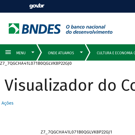
Z7_7QGCHA41L071B0QGLVK8P22GJ0
Visualizador do 
Ações
Z7_7QGCHA41L071B0QGLVK8P22GJ1