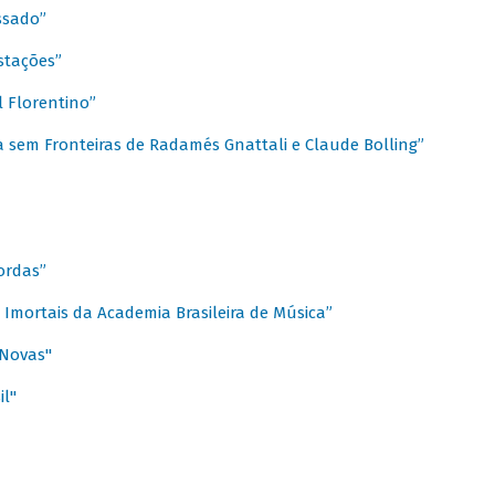
ssado”
stações”
 Florentino”
 sem Fronteiras de Radamés Gnattali e Claude Bolling”
ordas”
Imortais da Academia Brasileira de Música”
 Novas"
il"