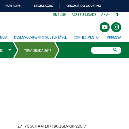
PARTICIPE
LEGISLAÇÃO
ÓRGÃOS DO GOVERNO
⁣
ENGLISH
ACESSIBILIDADE
A+
A-
NCIA
DESENVOLVIMENTO SUSTENTÁVEL
CONHECIMENTO
IMPRENSA
Busca
Z7_7QGCHA41L071B0QGLVK8P22GJ7