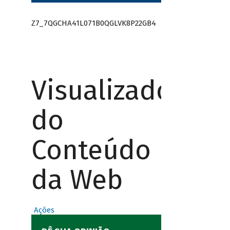
Z7_7QGCHA41L071B0QGLVK8P22GB4
Visualizador
do
Conteúdo
da Web
Ações