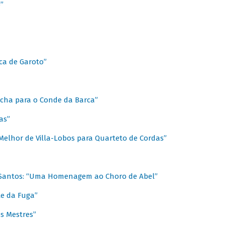
”
ica de Garoto”
Marcha para o Conde da Barca”
as”
Melhor de Villa-Lobos para Quarteto de Cordas”
o Santos: “Uma Homenagem ao Choro de Abel”
te da Fuga”
s Mestres”