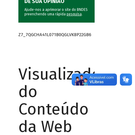
DÊ SUA OPINIÃO
Ajude-nos a aprimorar o site do BNDES
preenchendo uma rápida
pesquisa
.
Z7_7QGCHA41L071B0QGLVK8P22GB6
Visualizador
do
Conteúdo
da Web