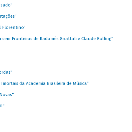
ssado”
stações”
 Florentino”
 sem Fronteiras de Radamés Gnattali e Claude Bolling”
ordas”
Imortais da Academia Brasileira de Música”
 Novas"
il"