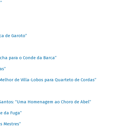
”
ica de Garoto”
Marcha para o Conde da Barca”
as”
Melhor de Villa-Lobos para Quarteto de Cordas”
o Santos: “Uma Homenagem ao Choro de Abel”
te da Fuga”
s Mestres”