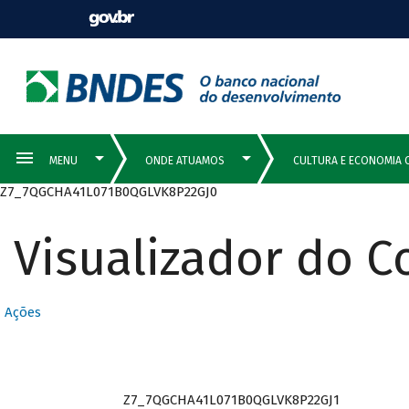
Z7_7QGCHA41L071B0QGLVK8P22GJ0
Visualizador do 
Ações
Z7_7QGCHA41L071B0QGLVK8P22GJ1