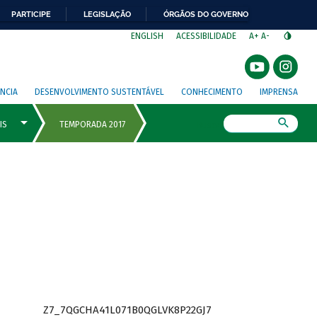
PARTICIPE
LEGISLAÇÃO
ÓRGÃOS DO GOVERNO
⁣
ENGLISH
ACESSIBILIDADE
A+
A-
NCIA
DESENVOLVIMENTO SUSTENTÁVEL
CONHECIMENTO
IMPRENSA
Busca
Z7_7QGCHA41L071B0QGLVK8P22GJ7