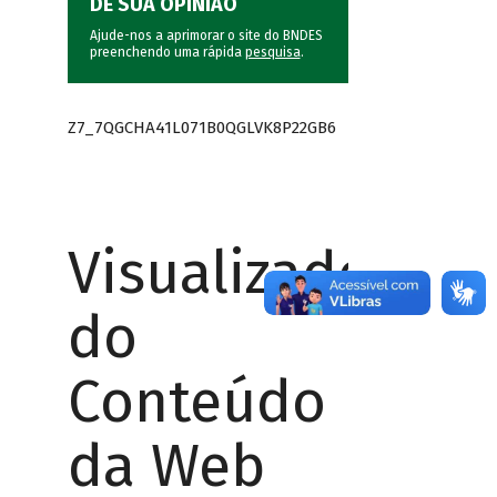
DÊ SUA OPINIÃO
Ajude-nos a aprimorar o site do BNDES
preenchendo uma rápida
pesquisa
.
Z7_7QGCHA41L071B0QGLVK8P22GB6
Visualizador
do
Conteúdo
da Web