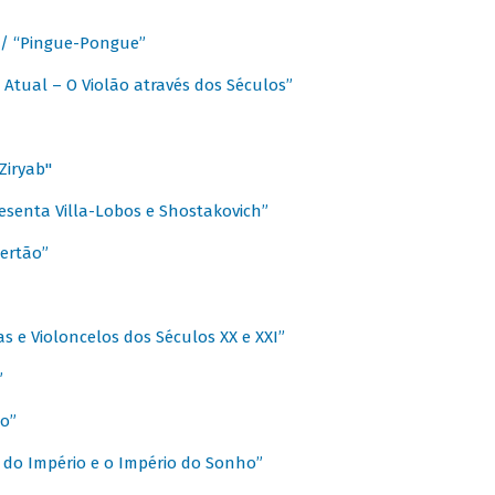
a / “Pingue-Pongue”
 Atual – O Violão através dos Séculos”
Ziryab"
esenta Villa-Lobos e Shostakovich”
ertão”
s e Violoncelos dos Séculos XX e XXI”
”
o”
 do Império e o Império do Sonho”