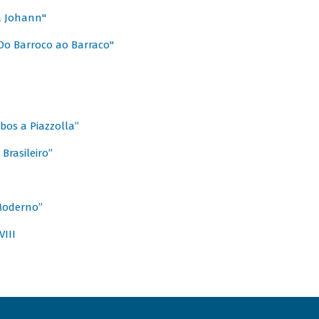
a Johann"
Do Barroco ao Barraco"
obos a Piazzolla”
Brasileiro”
 Moderno”
VIII