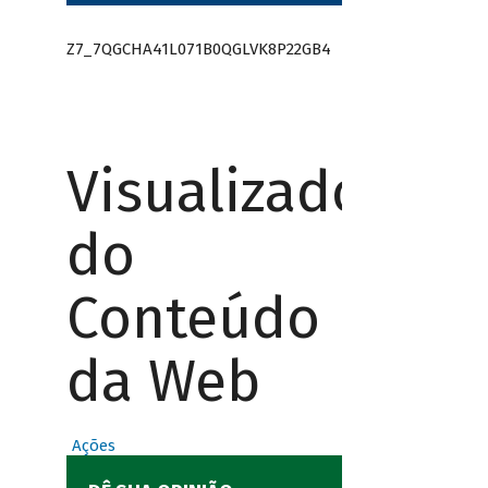
Z7_7QGCHA41L071B0QGLVK8P22GB4
Visualizador
do
Conteúdo
da Web
Ações