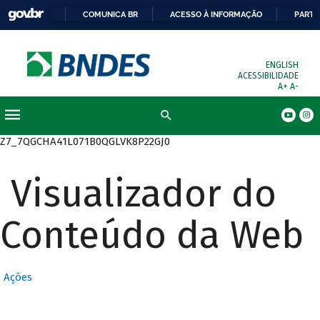
COMUNICA BR
ACESSO À INFORMAÇÃO
PARTI
ENGLISH
ACESSIBILIDADE
A+
A-
Busca
Z7_7QGCHA41L071B0QGLVK8P22GJ0
Visualizador do
Conteúdo da Web
Ações