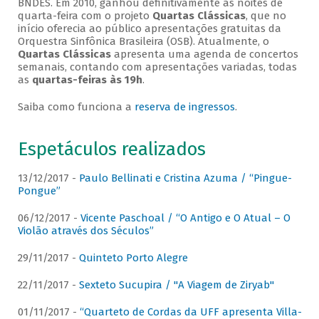
BNDES. Em 2010, ganhou definitivamente as noites de
quarta-feira com o projeto
Quartas Clássicas
, que no
início oferecia ao público apresentações gratuitas da
Orquestra Sinfônica Brasileira (OSB). Atualmente, o
Quartas Clássicas
apresenta uma agenda de concertos
semanais, contando com apresentações variadas, todas
as
quartas-feiras às 19h
.
Saiba como funciona a
reserva de ingressos
.
Espetáculos realizados
13/12/2017 -
Paulo Bellinati e Cristina Azuma / “Pingue-
Pongue”
06/12/2017 -
Vicente Paschoal / “O Antigo e O Atual – O
Violão através dos Séculos”
29/11/2017 -
Quinteto Porto Alegre
22/11/2017 -
Sexteto Sucupira / "A Viagem de Ziryab"
01/11/2017 -
“Quarteto de Cordas da UFF apresenta Villa-