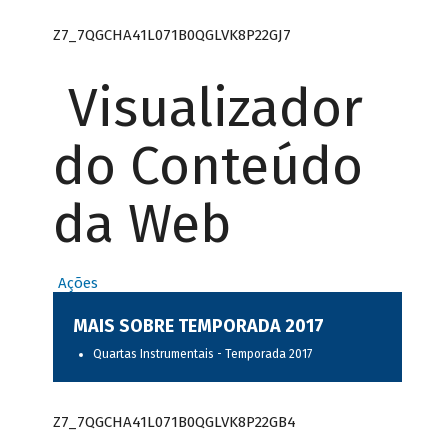
Z7_7QGCHA41L071B0QGLVK8P22GJ7
Visualizador
do Conteúdo
da Web
Ações
MAIS SOBRE TEMPORADA 2017
Quartas Instrumentais - Temporada 2017
Z7_7QGCHA41L071B0QGLVK8P22GB4