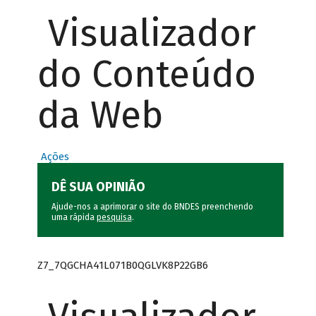
Visualizador
do Conteúdo
da Web
Ações
DÊ SUA OPINIÃO
Ajude-nos a aprimorar o site do BNDES preenchendo
uma rápida
pesquisa
.
Z7_7QGCHA41L071B0QGLVK8P22GB6