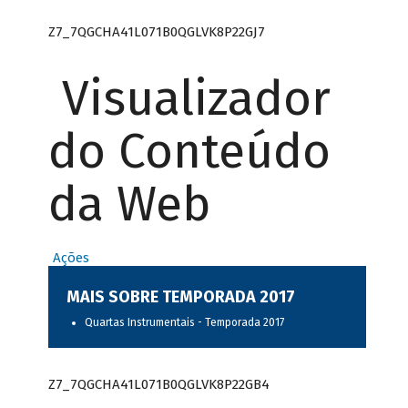
Z7_7QGCHA41L071B0QGLVK8P22GJ7
Visualizador
do Conteúdo
da Web
Ações
MAIS SOBRE TEMPORADA 2017
Quartas Instrumentais - Temporada 2017
Z7_7QGCHA41L071B0QGLVK8P22GB4