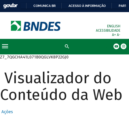
COMUNICA BR
ACESSO À INFORMAÇÃO
PARTI
ENGLISH
ACESSIBILIDADE
A+
A-
Busca
Z7_7QGCHA41L071B0QGLVK8P22GJ0
Visualizador do
Conteúdo da Web
Ações