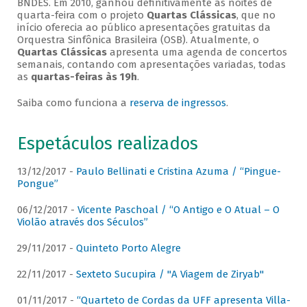
BNDES. Em 2010, ganhou definitivamente as noites de
quarta-feira com o projeto
Quartas Clássicas
, que no
início oferecia ao público apresentações gratuitas da
Orquestra Sinfônica Brasileira (OSB). Atualmente, o
Quartas Clássicas
apresenta uma agenda de concertos
semanais, contando com apresentações variadas, todas
as
quartas-feiras às 19h
.
Saiba como funciona a
reserva de ingressos
.
Espetáculos realizados
13/12/2017 -
Paulo Bellinati e Cristina Azuma / “Pingue-
Pongue”
06/12/2017 -
Vicente Paschoal / “O Antigo e O Atual – O
Violão através dos Séculos”
29/11/2017 -
Quinteto Porto Alegre
22/11/2017 -
Sexteto Sucupira / "A Viagem de Ziryab"
01/11/2017 -
“Quarteto de Cordas da UFF apresenta Villa-