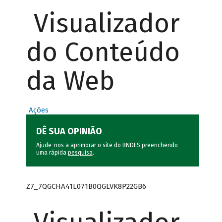
Visualizador
do Conteúdo
da Web
Ações
DÊ SUA OPINIÃO
Ajude-nos a aprimorar o site do BNDES preenchendo
uma rápida
pesquisa
.
Z7_7QGCHA41L071B0QGLVK8P22GB6