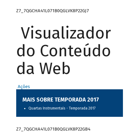
Z7_7QGCHA41L071B0QGLVK8P22GJ7
Visualizador
do Conteúdo
da Web
Ações
MAIS SOBRE TEMPORADA 2017
Quartas Instrumentais - Temporada 2017
Z7_7QGCHA41L071B0QGLVK8P22GB4