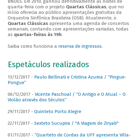
BNDES. Em 2010, ganhou definitivamente as noites de
quarta-feira com o projeto
Quartas Clássicas
, que no
início oferecia ao público apresentações gratuitas da
Orquestra Sinfônica Brasileira (OSB). Atualmente, o
Quartas Clássicas
apresenta uma agenda de concertos
semanais, contando com apresentações variadas, todas
as
quartas-feiras às 19h
.
Saiba como funciona a
reserva de ingressos
.
Espetáculos realizados
13/12/2017 -
Paulo Bellinati e Cristina Azuma / “Pingue-
Pongue”
06/12/2017 -
Vicente Paschoal / “O Antigo e O Atual – O
Violão através dos Séculos”
29/11/2017 -
Quinteto Porto Alegre
22/11/2017 -
Sexteto Sucupira / "A Viagem de Ziryab"
01/11/2017 -
“Quarteto de Cordas da UFF apresenta Villa-