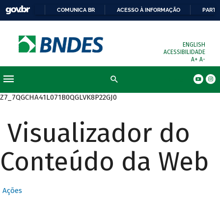
COMUNICA BR
ACESSO À INFORMAÇÃO
PARTI
ENGLISH
ACESSIBILIDADE
A+
A-
Busca
Z7_7QGCHA41L071B0QGLVK8P22GJ0
Visualizador do
Conteúdo da Web
Ações