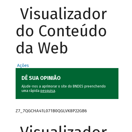
Visualizador
do Conteúdo
da Web
Ações
DÊ SUA OPINIÃO
Ajude-nos a aprimorar o site do BNDES preenchendo
uma rápida
pesquisa
.
Z7_7QGCHA41L071B0QGLVK8P22GB6