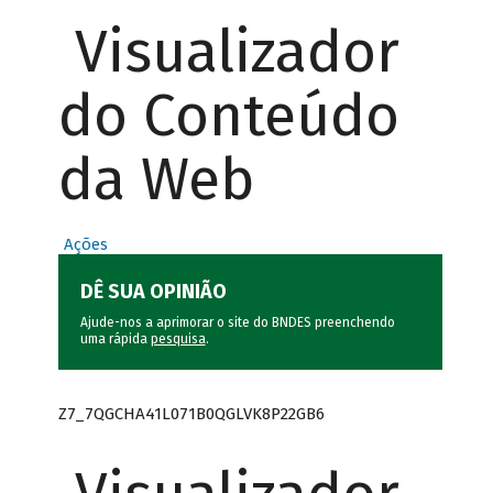
Visualizador
do Conteúdo
da Web
Ações
DÊ SUA OPINIÃO
Ajude-nos a aprimorar o site do BNDES preenchendo
uma rápida
pesquisa
.
Z7_7QGCHA41L071B0QGLVK8P22GB6