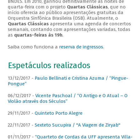
BNDES. Em 2010, ganhou definitivamente as noites de
quarta-feira com o projeto
Quartas Clássicas
, que no
início oferecia ao público apresentações gratuitas da
Orquestra Sinfônica Brasileira (OSB). Atualmente, o
Quartas Clássicas
apresenta uma agenda de concertos
semanais, contando com apresentações variadas, todas
as
quartas-feiras às 19h
.
Saiba como funciona a
reserva de ingressos
.
Espetáculos realizados
13/12/2017 -
Paulo Bellinati e Cristina Azuma / “Pingue-
Pongue”
06/12/2017 -
Vicente Paschoal / “O Antigo e O Atual – O
Violão através dos Séculos”
29/11/2017 -
Quinteto Porto Alegre
22/11/2017 -
Sexteto Sucupira / "A Viagem de Ziryab"
01/11/2017 -
“Quarteto de Cordas da UFF apresenta Villa-