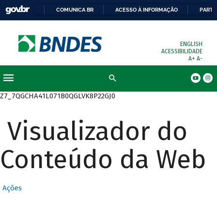
COMUNICA BR
ACESSO À INFORMAÇÃO
PARTI
ENGLISH
ACESSIBILIDADE
A+
A-
Busca
Z7_7QGCHA41L071B0QGLVK8P22GJ0
Visualizador do
Conteúdo da Web
Ações