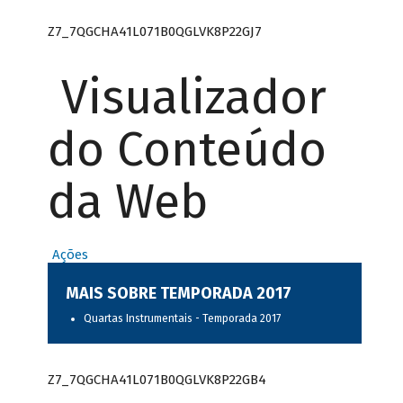
Z7_7QGCHA41L071B0QGLVK8P22GJ7
Visualizador
do Conteúdo
da Web
Ações
MAIS SOBRE TEMPORADA 2017
Quartas Instrumentais - Temporada 2017
Z7_7QGCHA41L071B0QGLVK8P22GB4