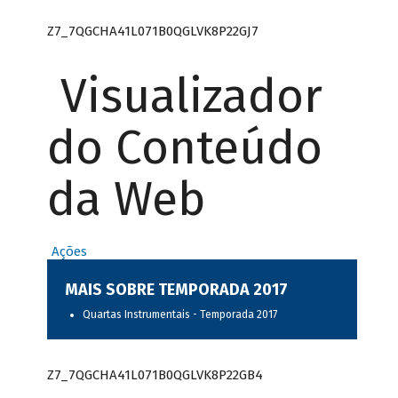
Z7_7QGCHA41L071B0QGLVK8P22GJ7
Visualizador
do Conteúdo
da Web
Ações
MAIS SOBRE TEMPORADA 2017
Quartas Instrumentais - Temporada 2017
Z7_7QGCHA41L071B0QGLVK8P22GB4