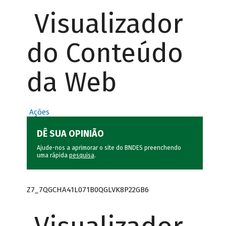
Visualizador
do Conteúdo
da Web
Ações
DÊ SUA OPINIÃO
Ajude-nos a aprimorar o site do BNDES preenchendo
uma rápida
pesquisa
.
Z7_7QGCHA41L071B0QGLVK8P22GB6