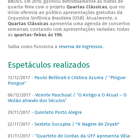
BNDES. Em 2010, ganhou definitivamente as noites de
quarta-feira com o projeto
Quartas Clássicas
, que no
início oferecia ao público apresentações gratuitas da
Orquestra Sinfônica Brasileira (OSB). Atualmente, o
Quartas Clássicas
apresenta uma agenda de concertos
semanais, contando com apresentações variadas, todas
as
quartas-feiras às 19h
.
Saiba como funciona a
reserva de ingressos
.
Espetáculos realizados
13/12/2017 -
Paulo Bellinati e Cristina Azuma / “Pingue-
Pongue”
06/12/2017 -
Vicente Paschoal / “O Antigo e O Atual – O
Violão através dos Séculos”
29/11/2017 -
Quinteto Porto Alegre
22/11/2017 -
Sexteto Sucupira / "A Viagem de Ziryab"
01/11/2017 -
“Quarteto de Cordas da UFF apresenta Villa-