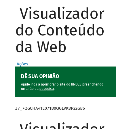
Visualizador
do Conteúdo
da Web
Ações
DÊ SUA OPINIÃO
Ajude-nos a aprimorar o site do BNDES preenchendo
uma rápida
pesquisa
.
Z7_7QGCHA41L071B0QGLVK8P22GB6