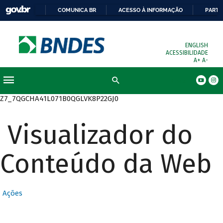
COMUNICA BR
ACESSO À INFORMAÇÃO
PARTI
ENGLISH
ACESSIBILIDADE
A+
A-
Busca
Z7_7QGCHA41L071B0QGLVK8P22GJ0
Visualizador do
Conteúdo da Web
Ações