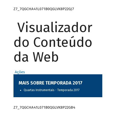
Z7_7QGCHA41L071B0QGLVK8P22GJ7
Visualizador
do Conteúdo
da Web
Ações
MAIS SOBRE TEMPORADA 2017
Quartas Instrumentais - Temporada 2017
Z7_7QGCHA41L071B0QGLVK8P22GB4