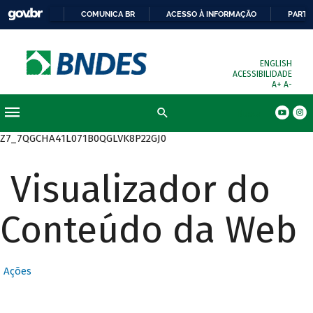
COMUNICA BR
ACESSO À INFORMAÇÃO
PARTI
ENGLISH
ACESSIBILIDADE
A+
A-
Busca
Z7_7QGCHA41L071B0QGLVK8P22GJ0
Visualizador do
Conteúdo da Web
Ações