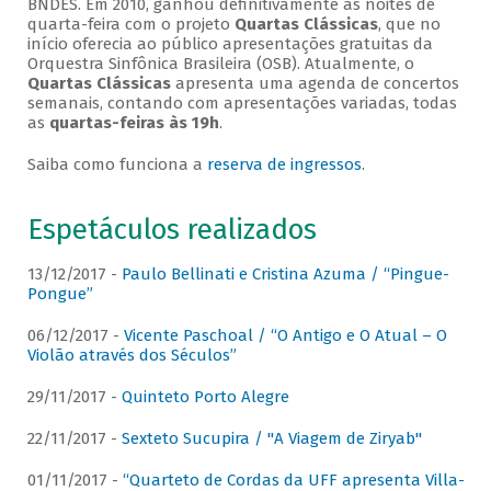
BNDES. Em 2010, ganhou definitivamente as noites de
quarta-feira com o projeto
Quartas Clássicas
, que no
início oferecia ao público apresentações gratuitas da
Orquestra Sinfônica Brasileira (OSB). Atualmente, o
Quartas Clássicas
apresenta uma agenda de concertos
semanais, contando com apresentações variadas, todas
as
quartas-feiras às 19h
.
Saiba como funciona a
reserva de ingressos
.
Espetáculos realizados
13/12/2017 -
Paulo Bellinati e Cristina Azuma / “Pingue-
Pongue”
06/12/2017 -
Vicente Paschoal / “O Antigo e O Atual – O
Violão através dos Séculos”
29/11/2017 -
Quinteto Porto Alegre
22/11/2017 -
Sexteto Sucupira / "A Viagem de Ziryab"
01/11/2017 -
“Quarteto de Cordas da UFF apresenta Villa-