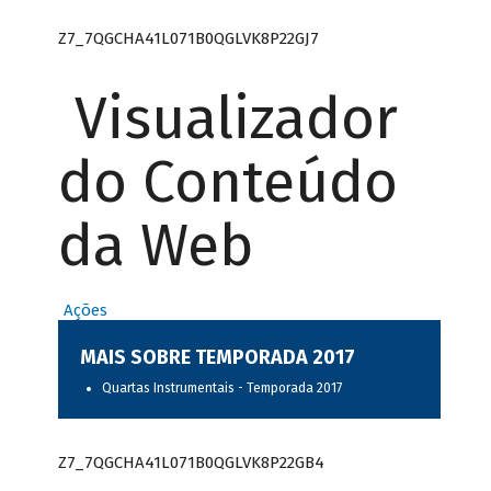
Z7_7QGCHA41L071B0QGLVK8P22GJ7
Visualizador
do Conteúdo
da Web
Ações
MAIS SOBRE TEMPORADA 2017
Quartas Instrumentais - Temporada 2017
Z7_7QGCHA41L071B0QGLVK8P22GB4