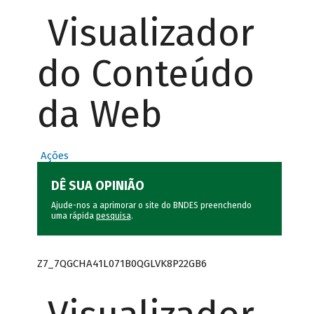
Visualizador
do Conteúdo
da Web
Ações
DÊ SUA OPINIÃO
Ajude-nos a aprimorar o site do BNDES preenchendo
uma rápida
pesquisa
.
Z7_7QGCHA41L071B0QGLVK8P22GB6