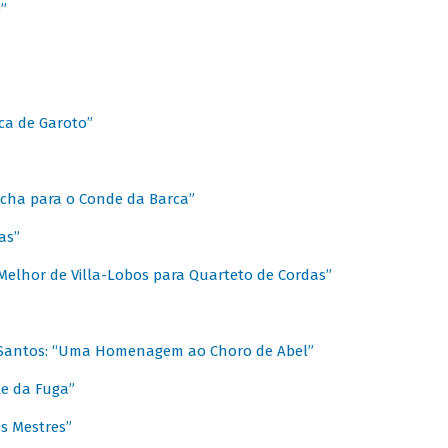
”
ica de Garoto”
Marcha para o Conde da Barca”
as”
Melhor de Villa-Lobos para Quarteto de Cordas”
o Santos: “Uma Homenagem ao Choro de Abel”
te da Fuga”
s Mestres”