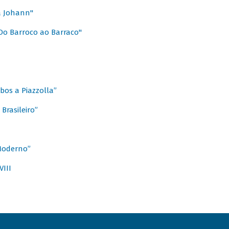
a Johann"
Do Barroco ao Barraco"
obos a Piazzolla”
Brasileiro”
 Moderno”
VIII