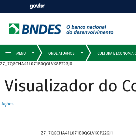
Z7_7QGCHA41L071B0QGLVK8P22GJ0
Visualizador do 
Ações
Z7_7QGCHA41L071B0QGLVK8P22GJ1