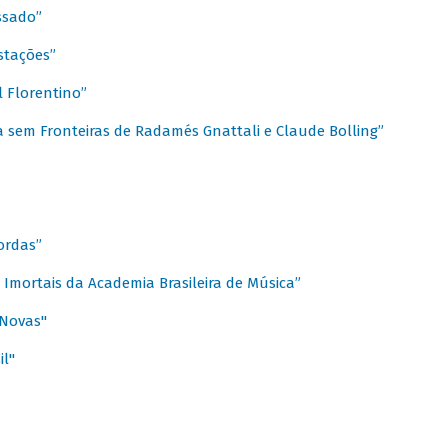
ssado”
stações”
 Florentino”
 sem Fronteiras de Radamés Gnattali e Claude Bolling”
ordas”
Imortais da Academia Brasileira de Música”
 Novas"
il"