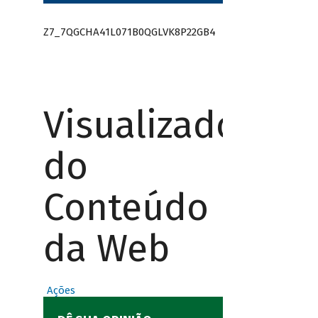
Z7_7QGCHA41L071B0QGLVK8P22GB4
Visualizador
do
Conteúdo
da Web
Ações