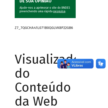
DÊ SUA OPINIÃO
Ajude-nos a aprimorar o site do BNDES
preenchendo uma rápida
pesquisa
.
Z7_7QGCHA41L071B0QGLVK8P22GB6
Visualizador
do
Conteúdo
da Web