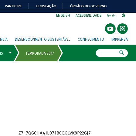
PARTICIPE
LEGISLAÇÃO
ÓRGÃOS DO GOVERNO
⁣
ENGLISH
ACESSIBILIDADE
A+
A-
NCIA
DESENVOLVIMENTO SUSTENTÁVEL
CONHECIMENTO
IMPRENSA
Busca
Z7_7QGCHA41L071B0QGLVK8P22GJ7