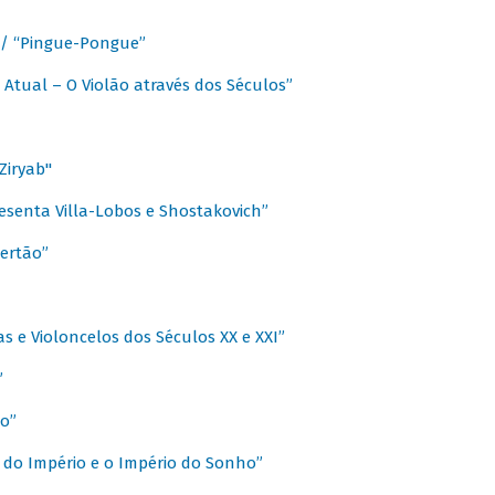
a / “Pingue-Pongue”
 Atual – O Violão através dos Séculos”
Ziryab"
esenta Villa-Lobos e Shostakovich”
ertão”
s e Violoncelos dos Séculos XX e XXI”
”
o”
 do Império e o Império do Sonho”