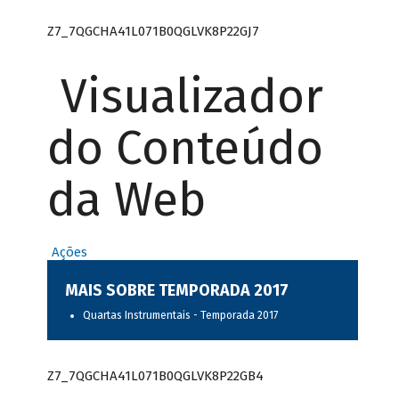
Z7_7QGCHA41L071B0QGLVK8P22GJ7
Visualizador
do Conteúdo
da Web
Ações
MAIS SOBRE TEMPORADA 2017
Quartas Instrumentais - Temporada 2017
Z7_7QGCHA41L071B0QGLVK8P22GB4