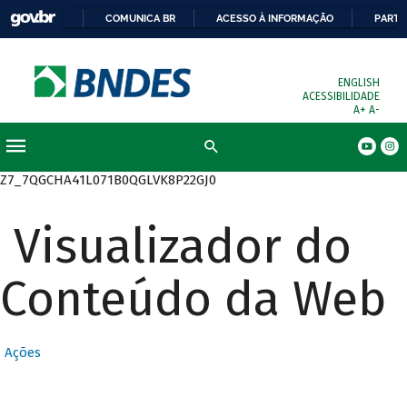
COMUNICA BR
ACESSO À INFORMAÇÃO
PARTI
ENGLISH
ACESSIBILIDADE
A+
A-
Busca
Z7_7QGCHA41L071B0QGLVK8P22GJ0
Visualizador do
Conteúdo da Web
Ações