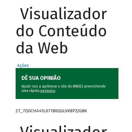
Visualizador
do Conteúdo
da Web
Ações
DÊ SUA OPINIÃO
Ajude-nos a aprimorar o site do BNDES preenchendo
uma rápida
pesquisa
.
Z7_7QGCHA41L071B0QGLVK8P22GB6