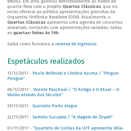
BNDES. Em 2010, ganhou definitivamente as noites de
quarta-feira com o projeto
Quartas Clássicas
, que no
início oferecia ao público apresentações gratuitas da
Orquestra Sinfônica Brasileira (OSB). Atualmente, o
Quartas Clássicas
apresenta uma agenda de concertos
semanais, contando com apresentações variadas, todas
as
quartas-feiras às 19h
.
Saiba como funciona a
reserva de ingressos
.
Espetáculos realizados
13/12/2017 -
Paulo Bellinati e Cristina Azuma / “Pingue-
Pongue”
06/12/2017 -
Vicente Paschoal / “O Antigo e O Atual – O
Violão através dos Séculos”
29/11/2017 -
Quinteto Porto Alegre
22/11/2017 -
Sexteto Sucupira / "A Viagem de Ziryab"
01/11/2017 -
“Quarteto de Cordas da UFF apresenta Villa-