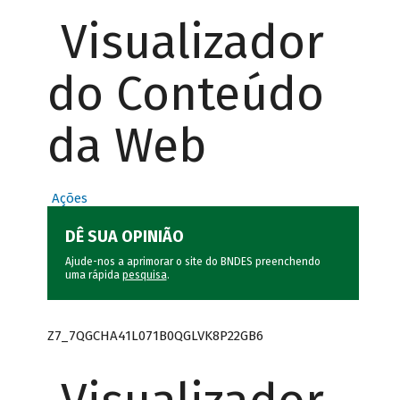
Visualizador
do Conteúdo
da Web
Ações
DÊ SUA OPINIÃO
Ajude-nos a aprimorar o site do BNDES preenchendo
uma rápida
pesquisa
.
Z7_7QGCHA41L071B0QGLVK8P22GB6