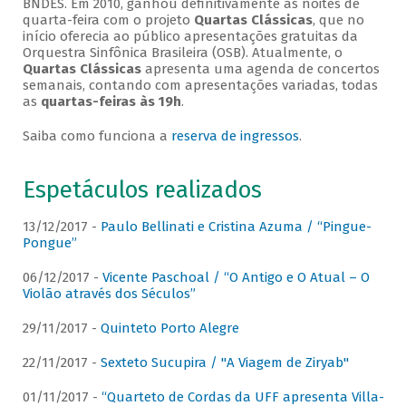
BNDES. Em 2010, ganhou definitivamente as noites de
quarta-feira com o projeto
Quartas Clássicas
, que no
início oferecia ao público apresentações gratuitas da
Orquestra Sinfônica Brasileira (OSB). Atualmente, o
Quartas Clássicas
apresenta uma agenda de concertos
semanais, contando com apresentações variadas, todas
as
quartas-feiras às 19h
.
Saiba como funciona a
reserva de ingressos
.
Espetáculos realizados
13/12/2017 -
Paulo Bellinati e Cristina Azuma / “Pingue-
Pongue”
06/12/2017 -
Vicente Paschoal / “O Antigo e O Atual – O
Violão através dos Séculos”
29/11/2017 -
Quinteto Porto Alegre
22/11/2017 -
Sexteto Sucupira / "A Viagem de Ziryab"
01/11/2017 -
“Quarteto de Cordas da UFF apresenta Villa-