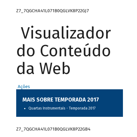
Z7_7QGCHA41L071B0QGLVK8P22GJ7
Visualizador
do Conteúdo
da Web
Ações
MAIS SOBRE TEMPORADA 2017
Quartas Instrumentais - Temporada 2017
Z7_7QGCHA41L071B0QGLVK8P22GB4