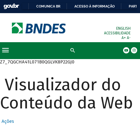
COMUNICA BR
ACESSO À INFORMAÇÃO
PARTI
ENGLISH
ACESSIBILIDADE
A+
A-
Busca
Z7_7QGCHA41L071B0QGLVK8P22GJ0
Visualizador do
Conteúdo da Web
Ações