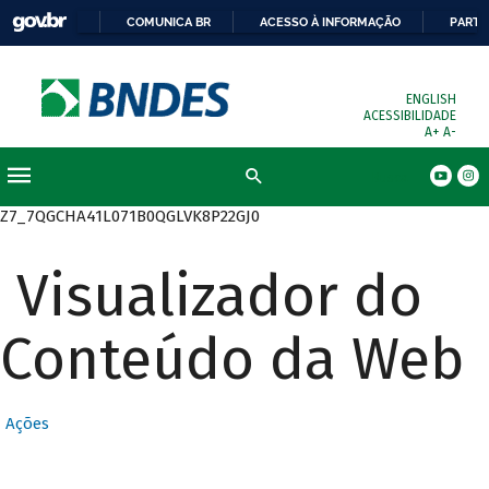
COMUNICA BR
ACESSO À INFORMAÇÃO
PARTI
ENGLISH
ACESSIBILIDADE
A+
A-
Busca
Z7_7QGCHA41L071B0QGLVK8P22GJ0
Visualizador do
Conteúdo da Web
Ações