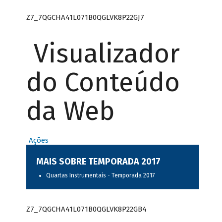
Z7_7QGCHA41L071B0QGLVK8P22GJ7
Visualizador
do Conteúdo
da Web
Ações
MAIS SOBRE TEMPORADA 2017
Quartas Instrumentais - Temporada 2017
Z7_7QGCHA41L071B0QGLVK8P22GB4