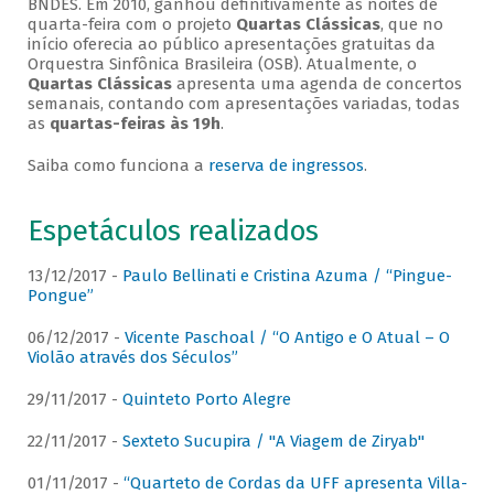
BNDES. Em 2010, ganhou definitivamente as noites de
quarta-feira com o projeto
Quartas Clássicas
, que no
início oferecia ao público apresentações gratuitas da
Orquestra Sinfônica Brasileira (OSB). Atualmente, o
Quartas Clássicas
apresenta uma agenda de concertos
semanais, contando com apresentações variadas, todas
as
quartas-feiras às 19h
.
Saiba como funciona a
reserva de ingressos
.
Espetáculos realizados
13/12/2017 -
Paulo Bellinati e Cristina Azuma / “Pingue-
Pongue”
06/12/2017 -
Vicente Paschoal / “O Antigo e O Atual – O
Violão através dos Séculos”
29/11/2017 -
Quinteto Porto Alegre
22/11/2017 -
Sexteto Sucupira / "A Viagem de Ziryab"
01/11/2017 -
“Quarteto de Cordas da UFF apresenta Villa-