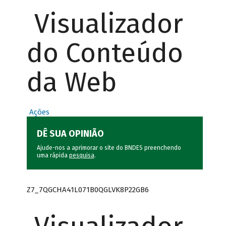
Visualizador
do Conteúdo
da Web
Ações
DÊ SUA OPINIÃO
Ajude-nos a aprimorar o site do BNDES preenchendo
uma rápida
pesquisa
.
Z7_7QGCHA41L071B0QGLVK8P22GB6