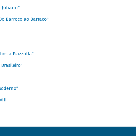
a Johann"
Do Barroco ao Barraco"
obos a Piazzolla”
Brasileiro”
 Moderno”
VIII