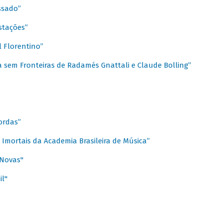
ssado”
stações”
 Florentino”
 sem Fronteiras de Radamés Gnattali e Claude Bolling”
ordas”
Imortais da Academia Brasileira de Música”
 Novas"
il"