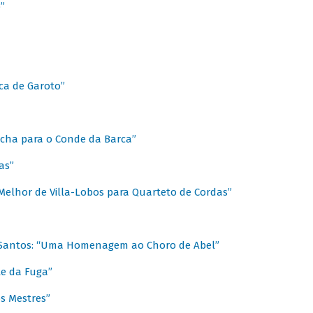
”
ica de Garoto”
Marcha para o Conde da Barca”
as”
Melhor de Villa-Lobos para Quarteto de Cordas”
o Santos: “Uma Homenagem ao Choro de Abel”
te da Fuga”
s Mestres”