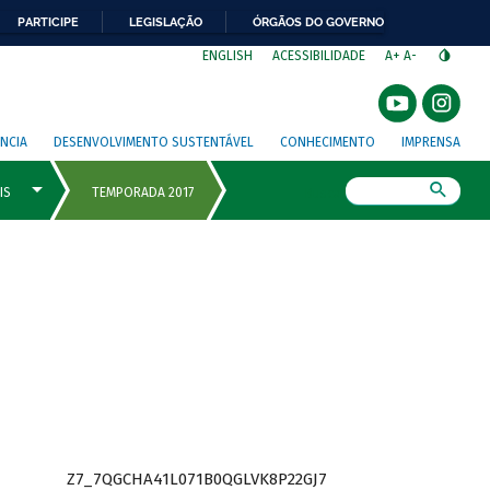
PARTICIPE
LEGISLAÇÃO
ÓRGÃOS DO GOVERNO
⁣
ENGLISH
ACESSIBILIDADE
A+
A-
NCIA
DESENVOLVIMENTO SUSTENTÁVEL
CONHECIMENTO
IMPRENSA
Busca
Z7_7QGCHA41L071B0QGLVK8P22GJ7