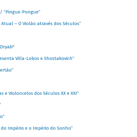
a / “Pingue-Pongue”
 Atual – O Violão através dos Séculos”
Ziryab"
esenta Villa-Lobos e Shostakovich”
ertão”
s e Violoncelos dos Séculos XX e XXI”
”
o”
 do Império e o Império do Sonho”