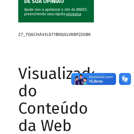
DÊ SUA OPINIÃO
Ajude-nos a aprimorar o site do BNDES
preenchendo uma rápida
pesquisa
.
Z7_7QGCHA41L071B0QGLVK8P22GB6
Visualizador
do
Conteúdo
da Web