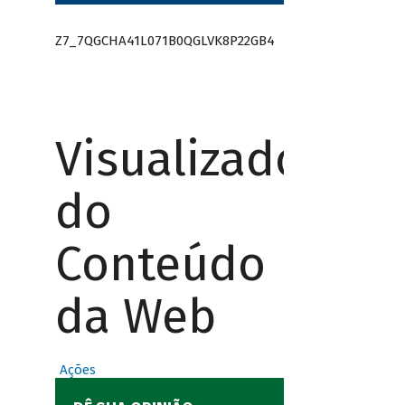
Z7_7QGCHA41L071B0QGLVK8P22GB4
Visualizador
do
Conteúdo
da Web
Ações