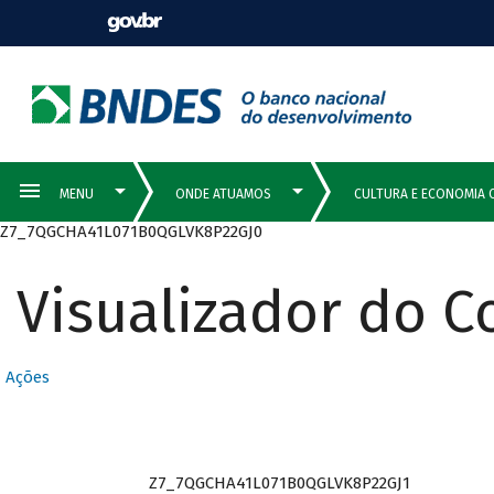
Z7_7QGCHA41L071B0QGLVK8P22GJ0
Visualizador do 
Ações
Z7_7QGCHA41L071B0QGLVK8P22GJ1