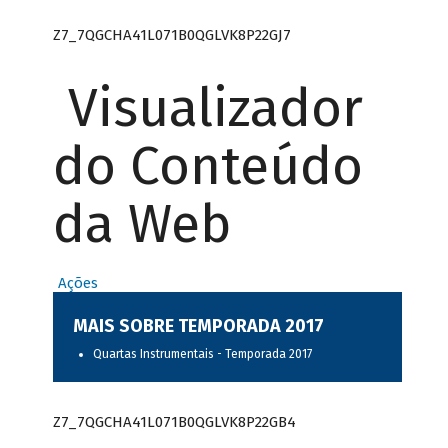
Z7_7QGCHA41L071B0QGLVK8P22GJ7
Visualizador
do Conteúdo
da Web
Ações
MAIS SOBRE TEMPORADA 2017
Quartas Instrumentais - Temporada 2017
Z7_7QGCHA41L071B0QGLVK8P22GB4