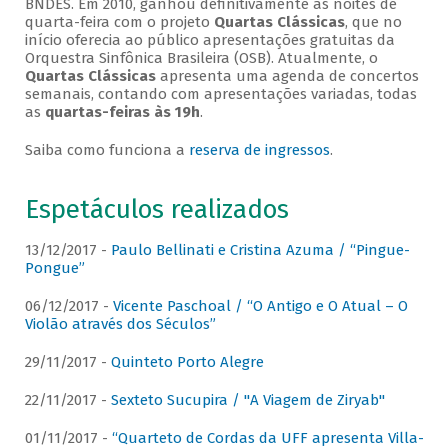
BNDES. Em 2010, ganhou definitivamente as noites de
quarta-feira com o projeto
Quartas Clássicas
, que no
início oferecia ao público apresentações gratuitas da
Orquestra Sinfônica Brasileira (OSB). Atualmente, o
Quartas Clássicas
apresenta uma agenda de concertos
semanais, contando com apresentações variadas, todas
as
quartas-feiras às 19h
.
Saiba como funciona a
reserva de ingressos
.
Espetáculos realizados
13/12/2017 -
Paulo Bellinati e Cristina Azuma / “Pingue-
Pongue”
06/12/2017 -
Vicente Paschoal / “O Antigo e O Atual – O
Violão através dos Séculos”
29/11/2017 -
Quinteto Porto Alegre
22/11/2017 -
Sexteto Sucupira / "A Viagem de Ziryab"
01/11/2017 -
“Quarteto de Cordas da UFF apresenta Villa-