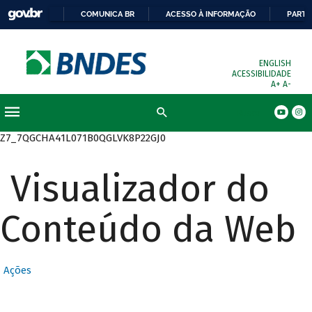
COMUNICA BR
ACESSO À INFORMAÇÃO
PARTI
ENGLISH
ACESSIBILIDADE
A+
A-
Busca
Z7_7QGCHA41L071B0QGLVK8P22GJ0
Visualizador do
Conteúdo da Web
Ações