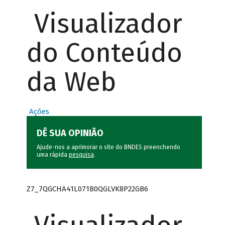
Visualizador
do Conteúdo
da Web
Ações
DÊ SUA OPINIÃO
Ajude-nos a aprimorar o site do BNDES preenchendo
uma rápida
pesquisa
.
Z7_7QGCHA41L071B0QGLVK8P22GB6