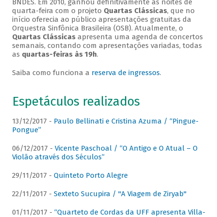
BNDES. Em 2010, ganhou definitivamente as noites de
quarta-feira com o projeto
Quartas Clássicas
, que no
início oferecia ao público apresentações gratuitas da
Orquestra Sinfônica Brasileira (OSB). Atualmente, o
Quartas Clássicas
apresenta uma agenda de concertos
semanais, contando com apresentações variadas, todas
as
quartas-feiras às 19h
.
Saiba como funciona a
reserva de ingressos
.
Espetáculos realizados
13/12/2017 -
Paulo Bellinati e Cristina Azuma / “Pingue-
Pongue”
06/12/2017 -
Vicente Paschoal / “O Antigo e O Atual – O
Violão através dos Séculos”
29/11/2017 -
Quinteto Porto Alegre
22/11/2017 -
Sexteto Sucupira / "A Viagem de Ziryab"
01/11/2017 -
“Quarteto de Cordas da UFF apresenta Villa-