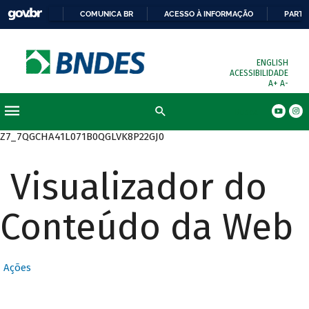
COMUNICA BR
ACESSO À INFORMAÇÃO
PARTI
ENGLISH
ACESSIBILIDADE
A+
A-
Busca
Z7_7QGCHA41L071B0QGLVK8P22GJ0
Visualizador do
Conteúdo da Web
Ações