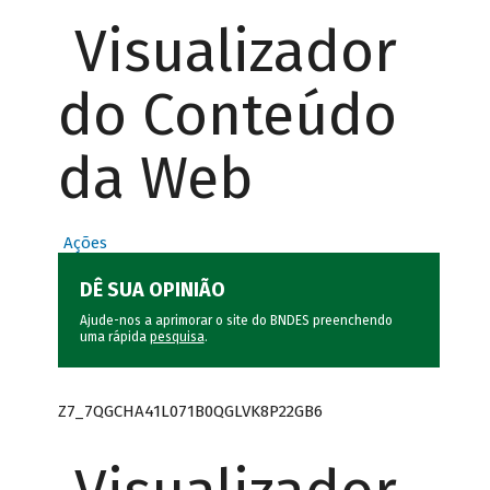
Visualizador
do Conteúdo
da Web
Ações
DÊ SUA OPINIÃO
Ajude-nos a aprimorar o site do BNDES preenchendo
uma rápida
pesquisa
.
Z7_7QGCHA41L071B0QGLVK8P22GB6