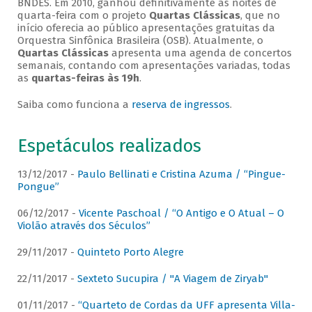
BNDES. Em 2010, ganhou definitivamente as noites de
quarta-feira com o projeto
Quartas Clássicas
, que no
início oferecia ao público apresentações gratuitas da
Orquestra Sinfônica Brasileira (OSB). Atualmente, o
Quartas Clássicas
apresenta uma agenda de concertos
semanais, contando com apresentações variadas, todas
as
quartas-feiras às 19h
.
Saiba como funciona a
reserva de ingressos
.
Espetáculos realizados
13/12/2017 -
Paulo Bellinati e Cristina Azuma / “Pingue-
Pongue”
06/12/2017 -
Vicente Paschoal / “O Antigo e O Atual – O
Violão através dos Séculos”
29/11/2017 -
Quinteto Porto Alegre
22/11/2017 -
Sexteto Sucupira / "A Viagem de Ziryab"
01/11/2017 -
“Quarteto de Cordas da UFF apresenta Villa-