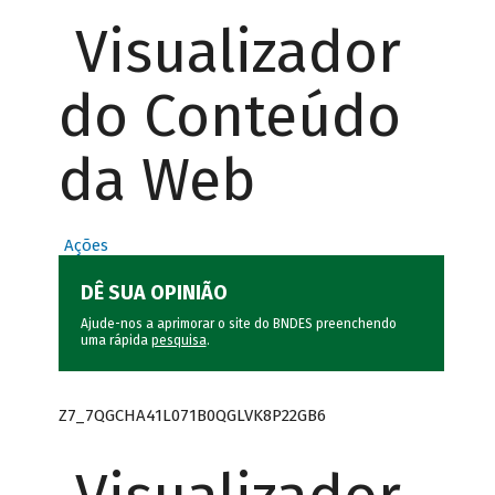
Visualizador
do Conteúdo
da Web
Ações
DÊ SUA OPINIÃO
Ajude-nos a aprimorar o site do BNDES preenchendo
uma rápida
pesquisa
.
Z7_7QGCHA41L071B0QGLVK8P22GB6