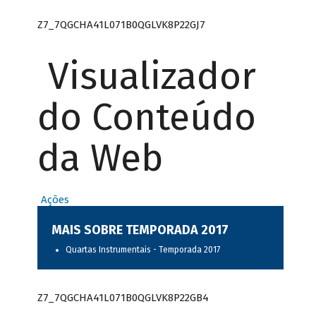
Z7_7QGCHA41L071B0QGLVK8P22GJ7
Visualizador
do Conteúdo
da Web
Ações
MAIS SOBRE TEMPORADA 2017
Quartas Instrumentais - Temporada 2017
Z7_7QGCHA41L071B0QGLVK8P22GB4