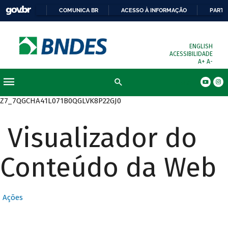
COMUNICA BR
ACESSO À INFORMAÇÃO
PARTI
ENGLISH
ACESSIBILIDADE
A+
A-
Busca
Z7_7QGCHA41L071B0QGLVK8P22GJ0
Visualizador do
Conteúdo da Web
Ações