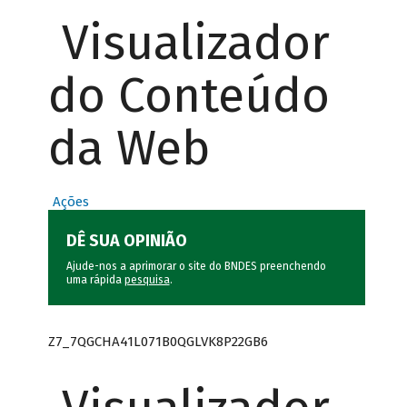
Visualizador
do Conteúdo
da Web
Ações
DÊ SUA OPINIÃO
Ajude-nos a aprimorar o site do BNDES preenchendo
uma rápida
pesquisa
.
Z7_7QGCHA41L071B0QGLVK8P22GB6