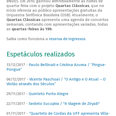
BNDES. Em 2010, ganhou definitivamente as noites de
quarta-feira com o projeto
Quartas Clássicas
, que no
início oferecia ao público apresentações gratuitas da
Orquestra Sinfônica Brasileira (OSB). Atualmente, o
Quartas Clássicas
apresenta uma agenda de concertos
semanais, contando com apresentações variadas, todas
as
quartas-feiras às 19h
.
Saiba como funciona a
reserva de ingressos
.
Espetáculos realizados
13/12/2017 -
Paulo Bellinati e Cristina Azuma / “Pingue-
Pongue”
06/12/2017 -
Vicente Paschoal / “O Antigo e O Atual – O
Violão através dos Séculos”
29/11/2017 -
Quinteto Porto Alegre
22/11/2017 -
Sexteto Sucupira / "A Viagem de Ziryab"
01/11/2017 -
“Quarteto de Cordas da UFF apresenta Villa-