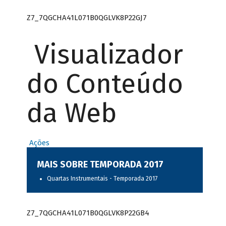
Z7_7QGCHA41L071B0QGLVK8P22GJ7
Visualizador
do Conteúdo
da Web
Ações
MAIS SOBRE TEMPORADA 2017
Quartas Instrumentais - Temporada 2017
Z7_7QGCHA41L071B0QGLVK8P22GB4