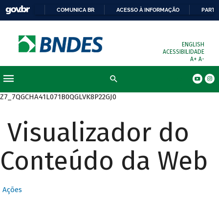
COMUNICA BR
ACESSO À INFORMAÇÃO
PARTI
ENGLISH
ACESSIBILIDADE
A+
A-
Busca
Z7_7QGCHA41L071B0QGLVK8P22GJ0
Visualizador do
Conteúdo da Web
Ações