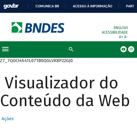
COMUNICA BR
ACESSO À INFORMAÇÃO
PARTI
ENGLISH
ACESSIBILIDADE
A+
A-
Busca
Z7_7QGCHA41L071B0QGLVK8P22GJ0
Visualizador do
Conteúdo da Web
Ações