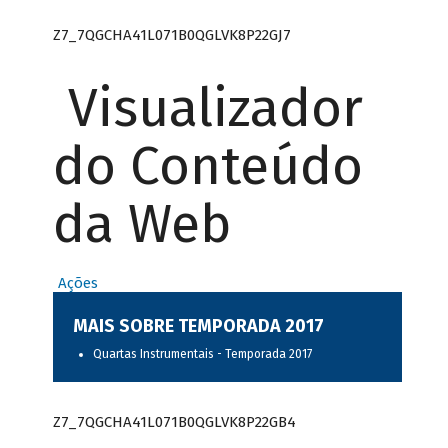
Z7_7QGCHA41L071B0QGLVK8P22GJ7
Visualizador
do Conteúdo
da Web
Ações
MAIS SOBRE TEMPORADA 2017
Quartas Instrumentais - Temporada 2017
Z7_7QGCHA41L071B0QGLVK8P22GB4