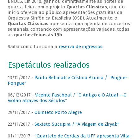
BNDES. Em 2010, ganhou definitivamente as noites de
quarta-feira com o projeto
Quartas Clássicas
, que no
início oferecia ao público apresentações gratuitas da
Orquestra Sinfônica Brasileira (OSB). Atualmente, o
Quartas Clássicas
apresenta uma agenda de concertos
semanais, contando com apresentações variadas, todas
as
quartas-feiras às 19h
.
Saiba como funciona a
reserva de ingressos
.
Espetáculos realizados
13/12/2017 -
Paulo Bellinati e Cristina Azuma / “Pingue-
Pongue”
06/12/2017 -
Vicente Paschoal / “O Antigo e O Atual – O
Violão através dos Séculos”
29/11/2017 -
Quinteto Porto Alegre
22/11/2017 -
Sexteto Sucupira / "A Viagem de Ziryab"
01/11/2017 -
“Quarteto de Cordas da UFF apresenta Villa-