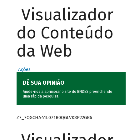
Visualizador
do Conteúdo
da Web
Ações
DÊ SUA OPINIÃO
Ajude-nos a aprimorar o site do BNDES preenchendo
uma rápida
pesquisa
.
Z7_7QGCHA41L071B0QGLVK8P22GB6