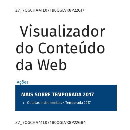
Z7_7QGCHA41L071B0QGLVK8P22GJ7
Visualizador
do Conteúdo
da Web
Ações
MAIS SOBRE TEMPORADA 2017
Quartas Instrumentais - Temporada 2017
Z7_7QGCHA41L071B0QGLVK8P22GB4