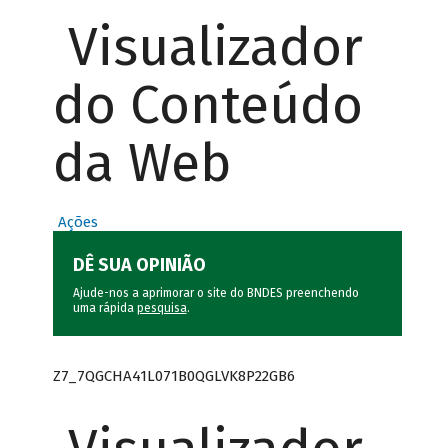
Visualizador
do Conteúdo
da Web
Ações
DÊ SUA OPINIÃO
Ajude-nos a aprimorar o site do BNDES preenchendo
uma rápida
pesquisa
.
Z7_7QGCHA41L071B0QGLVK8P22GB6