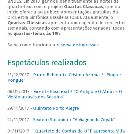
BNDES. Em 2010, ganhou definitivamente as noites de
quarta-feira com o projeto
Quartas Clássicas
, que no
início oferecia ao público apresentações gratuitas da
Orquestra Sinfônica Brasileira (OSB). Atualmente, o
Quartas Clássicas
apresenta uma agenda de concertos
semanais, contando com apresentações variadas, todas
as
quartas-feiras às 19h
.
Saiba como funciona a
reserva de ingressos
.
Espetáculos realizados
13/12/2017 -
Paulo Bellinati e Cristina Azuma / “Pingue-
Pongue”
06/12/2017 -
Vicente Paschoal / “O Antigo e O Atual – O
Violão através dos Séculos”
29/11/2017 -
Quinteto Porto Alegre
22/11/2017 -
Sexteto Sucupira / "A Viagem de Ziryab"
01/11/2017 -
“Quarteto de Cordas da UFF apresenta Villa-