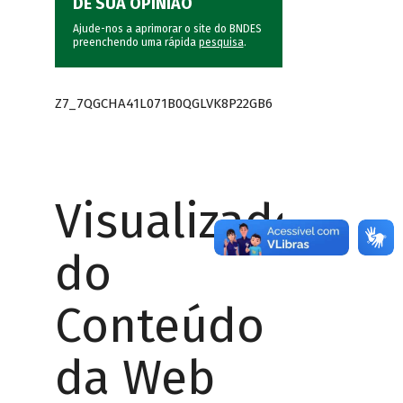
DÊ SUA OPINIÃO
Ajude-nos a aprimorar o site do BNDES
preenchendo uma rápida
pesquisa
.
Z7_7QGCHA41L071B0QGLVK8P22GB6
Visualizador
do
Conteúdo
da Web