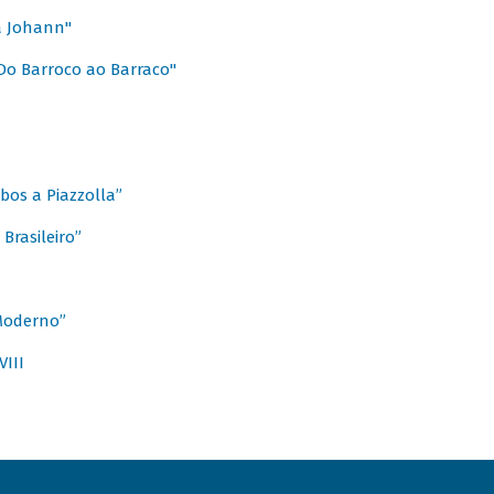
a Johann"
Do Barroco ao Barraco"
obos a Piazzolla”
Brasileiro”
 Moderno”
VIII