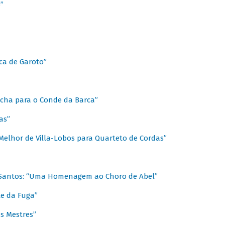
”
ica de Garoto”
Marcha para o Conde da Barca”
as”
Melhor de Villa-Lobos para Quarteto de Cordas”
o Santos: “Uma Homenagem ao Choro de Abel”
te da Fuga”
s Mestres”