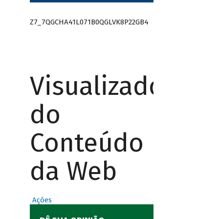
Z7_7QGCHA41L071B0QGLVK8P22GB4
Visualizador
do
Conteúdo
da Web
Ações