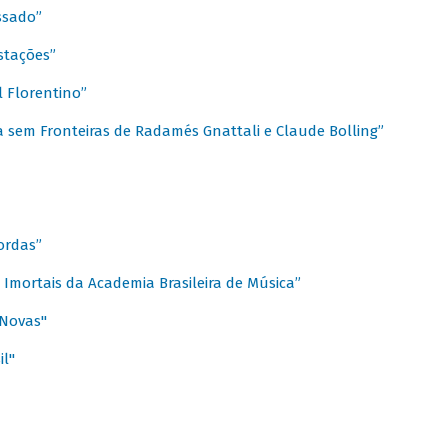
ssado”
stações”
 Florentino”
 sem Fronteiras de Radamés Gnattali e Claude Bolling”
ordas”
Imortais da Academia Brasileira de Música”
 Novas"
il"