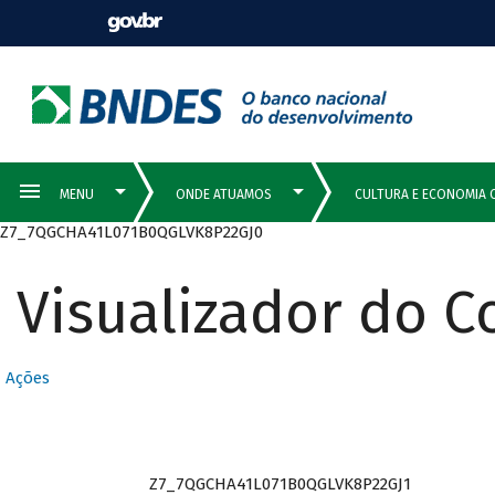
Z7_7QGCHA41L071B0QGLVK8P22GJ0
Visualizador do 
Ações
Z7_7QGCHA41L071B0QGLVK8P22GJ1