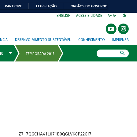
PARTICIPE
LEGISLAÇÃO
ÓRGÃOS DO GOVERNO
⁣
ENGLISH
ACESSIBILIDADE
A+
A-
NCIA
DESENVOLVIMENTO SUSTENTÁVEL
CONHECIMENTO
IMPRENSA
Busca
Z7_7QGCHA41L071B0QGLVK8P22GJ7