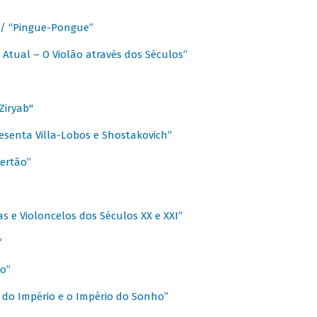
a / “Pingue-Pongue”
 Atual – O Violão através dos Séculos”
Ziryab"
esenta Villa-Lobos e Shostakovich”
ertão”
s e Violoncelos dos Séculos XX e XXI”
”
o”
 do Império e o Império do Sonho”