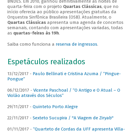
BNDES. Em 2010, ganhou definitivamente as noites de
quarta-feira com o projeto
Quartas Clássicas
, que no
início oferecia ao público apresentações gratuitas da
Orquestra Sinfônica Brasileira (OSB). Atualmente, o
Quartas Clássicas
apresenta uma agenda de concertos
semanais, contando com apresentações variadas, todas
as
quartas-feiras às 19h
.
Saiba como funciona a
reserva de ingressos
.
Espetáculos realizados
13/12/2017 -
Paulo Bellinati e Cristina Azuma / “Pingue-
Pongue”
06/12/2017 -
Vicente Paschoal / “O Antigo e O Atual – O
Violão através dos Séculos”
29/11/2017 -
Quinteto Porto Alegre
22/11/2017 -
Sexteto Sucupira / "A Viagem de Ziryab"
01/11/2017 -
“Quarteto de Cordas da UFF apresenta Villa-