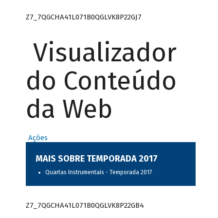
Z7_7QGCHA41L071B0QGLVK8P22GJ7
Visualizador
do Conteúdo
da Web
Ações
MAIS SOBRE TEMPORADA 2017
Quartas Instrumentais - Temporada 2017
Z7_7QGCHA41L071B0QGLVK8P22GB4