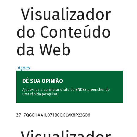
Visualizador
do Conteúdo
da Web
Ações
DÊ SUA OPINIÃO
Ajude-nos a aprimorar o site do BNDES preenchendo
uma rápida
pesquisa
.
Z7_7QGCHA41L071B0QGLVK8P22GB6