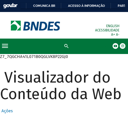
COMUNICA BR
ACESSO À INFORMAÇÃO
PARTI
ENGLISH
ACESSIBILIDADE
A+
A-
Busca
Z7_7QGCHA41L071B0QGLVK8P22GJ0
Visualizador do
Conteúdo da Web
Ações