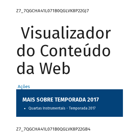
Z7_7QGCHA41L071B0QGLVK8P22GJ7
Visualizador
do Conteúdo
da Web
Ações
MAIS SOBRE TEMPORADA 2017
Quartas Instrumentais - Temporada 2017
Z7_7QGCHA41L071B0QGLVK8P22GB4