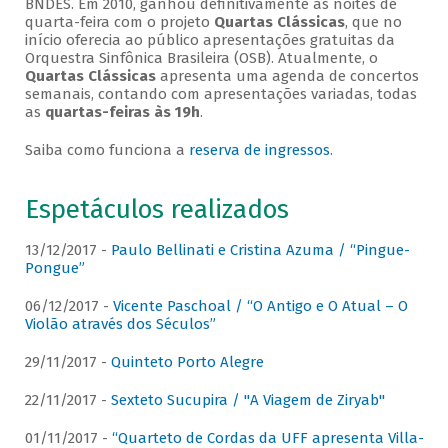
BNDES. Em 2010, ganhou definitivamente as noites de
quarta-feira com o projeto
Quartas Clássicas
, que no
início oferecia ao público apresentações gratuitas da
Orquestra Sinfônica Brasileira (OSB). Atualmente, o
Quartas Clássicas
apresenta uma agenda de concertos
semanais, contando com apresentações variadas, todas
as
quartas-feiras às 19h
.
Saiba como funciona a
reserva de ingressos
.
Espetáculos realizados
13/12/2017 -
Paulo Bellinati e Cristina Azuma / “Pingue-
Pongue”
06/12/2017 -
Vicente Paschoal / “O Antigo e O Atual – O
Violão através dos Séculos”
29/11/2017 -
Quinteto Porto Alegre
22/11/2017 -
Sexteto Sucupira / "A Viagem de Ziryab"
01/11/2017 -
“Quarteto de Cordas da UFF apresenta Villa-