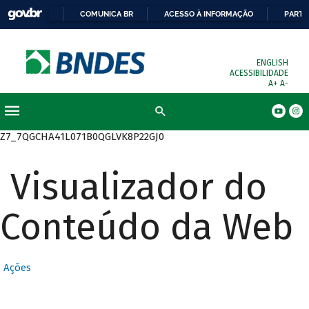
COMUNICA BR
ACESSO À INFORMAÇÃO
PARTI
ENGLISH
ACESSIBILIDADE
A+
A-
Busca
Z7_7QGCHA41L071B0QGLVK8P22GJ0
Visualizador do
Conteúdo da Web
Ações