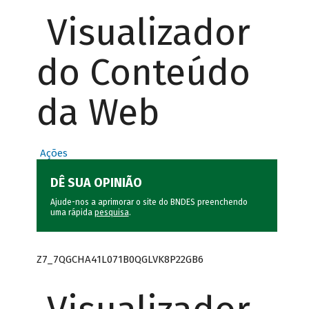
Visualizador
do Conteúdo
da Web
Ações
DÊ SUA OPINIÃO
Ajude-nos a aprimorar o site do BNDES preenchendo
uma rápida
pesquisa
.
Z7_7QGCHA41L071B0QGLVK8P22GB6