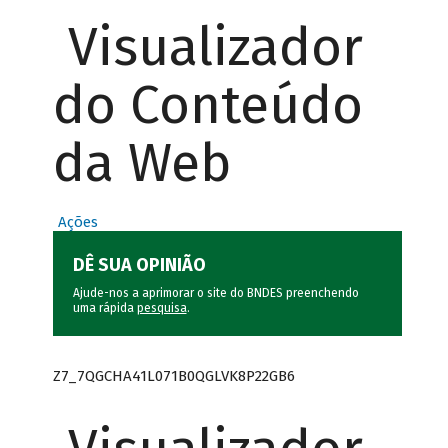
Visualizador
do Conteúdo
da Web
Ações
DÊ SUA OPINIÃO
Ajude-nos a aprimorar o site do BNDES preenchendo
uma rápida
pesquisa
.
Z7_7QGCHA41L071B0QGLVK8P22GB6