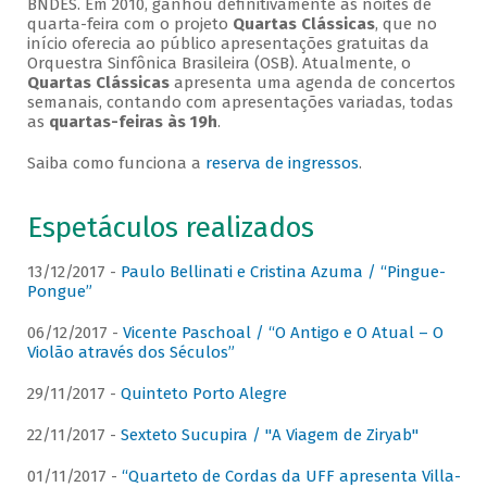
BNDES. Em 2010, ganhou definitivamente as noites de
quarta-feira com o projeto
Quartas Clássicas
, que no
início oferecia ao público apresentações gratuitas da
Orquestra Sinfônica Brasileira (OSB). Atualmente, o
Quartas Clássicas
apresenta uma agenda de concertos
semanais, contando com apresentações variadas, todas
as
quartas-feiras às 19h
.
Saiba como funciona a
reserva de ingressos
.
Espetáculos realizados
13/12/2017 -
Paulo Bellinati e Cristina Azuma / “Pingue-
Pongue”
06/12/2017 -
Vicente Paschoal / “O Antigo e O Atual – O
Violão através dos Séculos”
29/11/2017 -
Quinteto Porto Alegre
22/11/2017 -
Sexteto Sucupira / "A Viagem de Ziryab"
01/11/2017 -
“Quarteto de Cordas da UFF apresenta Villa-