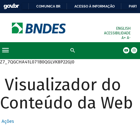
COMUNICA BR
ACESSO À INFORMAÇÃO
PARTI
ENGLISH
ACESSIBILIDADE
A+
A-
Busca
Z7_7QGCHA41L071B0QGLVK8P22GJ0
Visualizador do
Conteúdo da Web
Ações