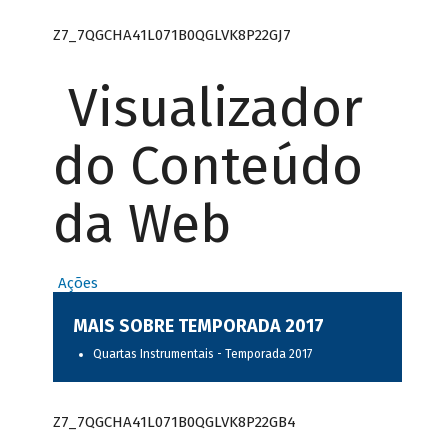
Z7_7QGCHA41L071B0QGLVK8P22GJ7
Visualizador
do Conteúdo
da Web
Ações
MAIS SOBRE TEMPORADA 2017
Quartas Instrumentais - Temporada 2017
Z7_7QGCHA41L071B0QGLVK8P22GB4