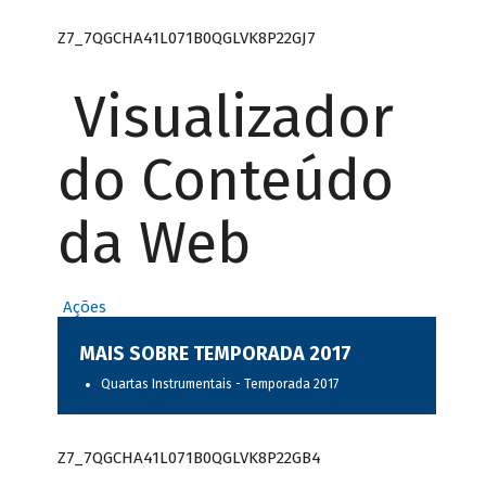
Z7_7QGCHA41L071B0QGLVK8P22GJ7
Visualizador
do Conteúdo
da Web
Ações
MAIS SOBRE TEMPORADA 2017
Quartas Instrumentais - Temporada 2017
Z7_7QGCHA41L071B0QGLVK8P22GB4