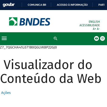
COMUNICA BR
ACESSO À INFORMAÇÃO
PARTI
ENGLISH
ACESSIBILIDADE
A+
A-
Busca
Z7_7QGCHA41L071B0QGLVK8P22GJ0
Visualizador do
Conteúdo da Web
Ações