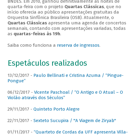
BNDES. Em 2010, ganhou definitivamente as noites de
quarta-feira com o projeto
Quartas Clássicas
, que no
início oferecia ao público apresentações gratuitas da
Orquestra Sinfônica Brasileira (OSB). Atualmente, o
Quartas Clássicas
apresenta uma agenda de concertos
semanais, contando com apresentações variadas, todas
as
quartas-feiras às 19h
.
Saiba como funciona a
reserva de ingressos
.
Espetáculos realizados
13/12/2017 -
Paulo Bellinati e Cristina Azuma / “Pingue-
Pongue”
06/12/2017 -
Vicente Paschoal / “O Antigo e O Atual – O
Violão através dos Séculos”
29/11/2017 -
Quinteto Porto Alegre
22/11/2017 -
Sexteto Sucupira / "A Viagem de Ziryab"
01/11/2017 -
“Quarteto de Cordas da UFF apresenta Villa-