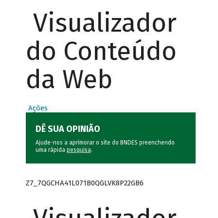
Visualizador
do Conteúdo
da Web
Ações
DÊ SUA OPINIÃO
Ajude-nos a aprimorar o site do BNDES preenchendo
uma rápida
pesquisa
.
Z7_7QGCHA41L071B0QGLVK8P22GB6