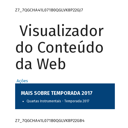
Z7_7QGCHA41L071B0QGLVK8P22GJ7
Visualizador
do Conteúdo
da Web
Ações
MAIS SOBRE TEMPORADA 2017
Quartas Instrumentais - Temporada 2017
Z7_7QGCHA41L071B0QGLVK8P22GB4