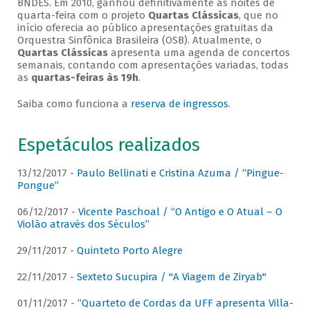
BNDES. Em 2010, ganhou definitivamente as noites de
quarta-feira com o projeto
Quartas Clássicas
, que no
início oferecia ao público apresentações gratuitas da
Orquestra Sinfônica Brasileira (OSB). Atualmente, o
Quartas Clássicas
apresenta uma agenda de concertos
semanais, contando com apresentações variadas, todas
as
quartas-feiras às 19h
.
Saiba como funciona a
reserva de ingressos
.
Espetáculos realizados
13/12/2017 -
Paulo Bellinati e Cristina Azuma / “Pingue-
Pongue”
06/12/2017 -
Vicente Paschoal / “O Antigo e O Atual – O
Violão através dos Séculos”
29/11/2017 -
Quinteto Porto Alegre
22/11/2017 -
Sexteto Sucupira / "A Viagem de Ziryab"
01/11/2017 -
“Quarteto de Cordas da UFF apresenta Villa-