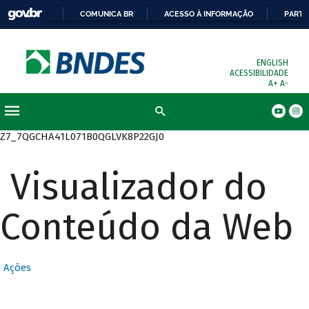
COMUNICA BR
ACESSO À INFORMAÇÃO
PARTI
ENGLISH
ACESSIBILIDADE
A+
A-
Busca
Z7_7QGCHA41L071B0QGLVK8P22GJ0
Visualizador do
Conteúdo da Web
Ações