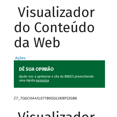
Visualizador
do Conteúdo
da Web
Ações
DÊ SUA OPINIÃO
Ajude-nos a aprimorar o site do BNDES preenchendo
uma rápida
pesquisa
.
Z7_7QGCHA41L071B0QGLVK8P22GB6