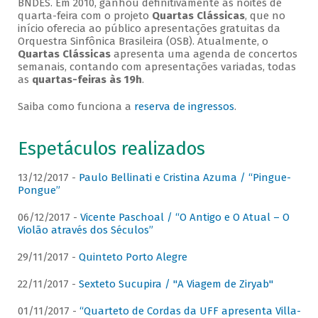
BNDES. Em 2010, ganhou definitivamente as noites de
quarta-feira com o projeto
Quartas Clássicas
, que no
início oferecia ao público apresentações gratuitas da
Orquestra Sinfônica Brasileira (OSB). Atualmente, o
Quartas Clássicas
apresenta uma agenda de concertos
semanais, contando com apresentações variadas, todas
as
quartas-feiras às 19h
.
Saiba como funciona a
reserva de ingressos
.
Espetáculos realizados
13/12/2017 -
Paulo Bellinati e Cristina Azuma / “Pingue-
Pongue”
06/12/2017 -
Vicente Paschoal / “O Antigo e O Atual – O
Violão através dos Séculos”
29/11/2017 -
Quinteto Porto Alegre
22/11/2017 -
Sexteto Sucupira / "A Viagem de Ziryab"
01/11/2017 -
“Quarteto de Cordas da UFF apresenta Villa-