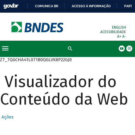
COMUNICA BR
ACESSO À INFORMAÇÃO
PARTI
ENGLISH
ACESSIBILIDADE
A+
A-
Busca
Z7_7QGCHA41L071B0QGLVK8P22GJ0
Visualizador do
Conteúdo da Web
Ações