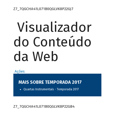
Z7_7QGCHA41L071B0QGLVK8P22GJ7
Visualizador
do Conteúdo
da Web
Ações
MAIS SOBRE TEMPORADA 2017
Quartas Instrumentais - Temporada 2017
Z7_7QGCHA41L071B0QGLVK8P22GB4