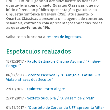
BNDES. Em 2010, ganhou definitivamente as noites de
quarta-feira com o projeto
Quartas Clássicas
, que no
início oferecia ao público apresentações gratuitas da
Orquestra Sinfônica Brasileira (OSB). Atualmente, o
Quartas Clássicas
apresenta uma agenda de concertos
semanais, contando com apresentações variadas, todas
as
quartas-feiras às 19h
.
Saiba como funciona a
reserva de ingressos
.
Espetáculos realizados
13/12/2017 -
Paulo Bellinati e Cristina Azuma / “Pingue-
Pongue”
06/12/2017 -
Vicente Paschoal / “O Antigo e O Atual – O
Violão através dos Séculos”
29/11/2017 -
Quinteto Porto Alegre
22/11/2017 -
Sexteto Sucupira / "A Viagem de Ziryab"
01/11/2017 -
“Quarteto de Cordas da UFF apresenta Villa-