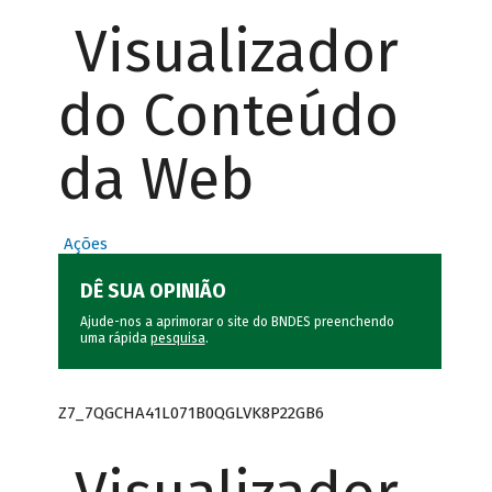
Visualizador
do Conteúdo
da Web
Ações
DÊ SUA OPINIÃO
Ajude-nos a aprimorar o site do BNDES preenchendo
uma rápida
pesquisa
.
Z7_7QGCHA41L071B0QGLVK8P22GB6