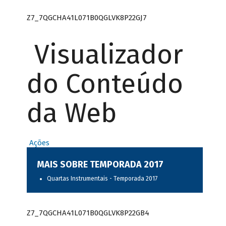
Z7_7QGCHA41L071B0QGLVK8P22GJ7
Visualizador
do Conteúdo
da Web
Ações
MAIS SOBRE TEMPORADA 2017
Quartas Instrumentais - Temporada 2017
Z7_7QGCHA41L071B0QGLVK8P22GB4