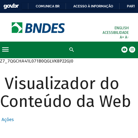
COMUNICA BR
ACESSO À INFORMAÇÃO
PARTI
ENGLISH
ACESSIBILIDADE
A+
A-
Busca
Z7_7QGCHA41L071B0QGLVK8P22GJ0
Visualizador do
Conteúdo da Web
Ações