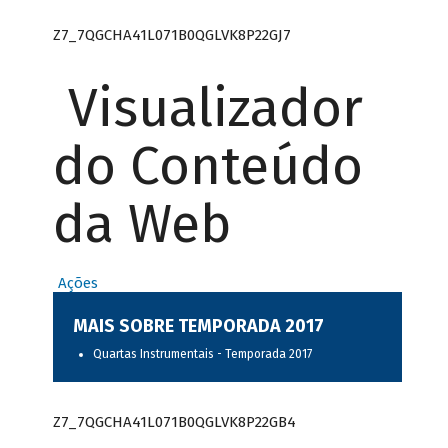
Z7_7QGCHA41L071B0QGLVK8P22GJ7
Visualizador
do Conteúdo
da Web
Ações
MAIS SOBRE TEMPORADA 2017
Quartas Instrumentais - Temporada 2017
Z7_7QGCHA41L071B0QGLVK8P22GB4