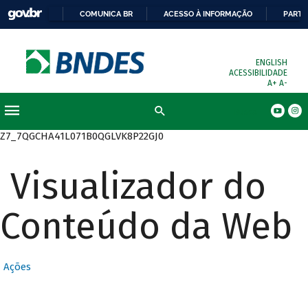
COMUNICA BR
ACESSO À INFORMAÇÃO
PARTI
ENGLISH
ACESSIBILIDADE
A+
A-
Busca
Z7_7QGCHA41L071B0QGLVK8P22GJ0
Visualizador do
Conteúdo da Web
Ações