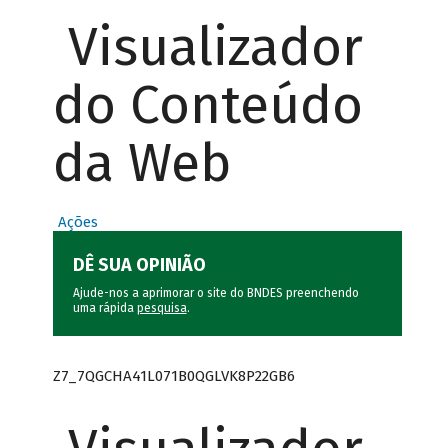
Visualizador
do Conteúdo
da Web
Ações
DÊ SUA OPINIÃO
Ajude-nos a aprimorar o site do BNDES preenchendo
uma rápida
pesquisa
.
Z7_7QGCHA41L071B0QGLVK8P22GB6