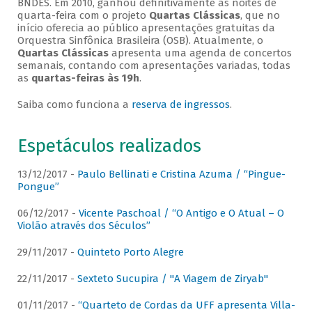
BNDES. Em 2010, ganhou definitivamente as noites de
quarta-feira com o projeto
Quartas Clássicas
, que no
início oferecia ao público apresentações gratuitas da
Orquestra Sinfônica Brasileira (OSB). Atualmente, o
Quartas Clássicas
apresenta uma agenda de concertos
semanais, contando com apresentações variadas, todas
as
quartas-feiras às 19h
.
Saiba como funciona a
reserva de ingressos
.
Espetáculos realizados
13/12/2017 -
Paulo Bellinati e Cristina Azuma / “Pingue-
Pongue”
06/12/2017 -
Vicente Paschoal / “O Antigo e O Atual – O
Violão através dos Séculos”
29/11/2017 -
Quinteto Porto Alegre
22/11/2017 -
Sexteto Sucupira / "A Viagem de Ziryab"
01/11/2017 -
“Quarteto de Cordas da UFF apresenta Villa-