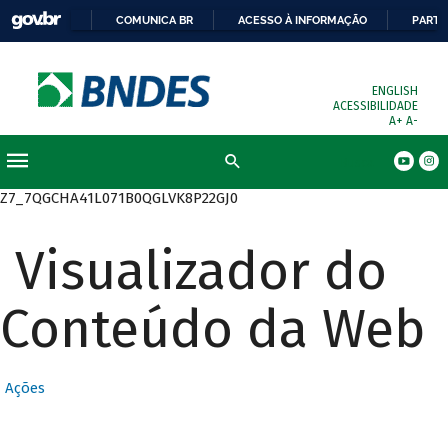
COMUNICA BR
ACESSO À INFORMAÇÃO
PARTI
ENGLISH
ACESSIBILIDADE
A+
A-
Busca
Z7_7QGCHA41L071B0QGLVK8P22GJ0
Visualizador do
Conteúdo da Web
Ações