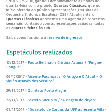
BNDES. Em 2010, ganhou definitivamente as noites de
quarta-feira com o projeto
Quartas Clássicas
, que no
início oferecia ao público apresentações gratuitas da
Orquestra Sinfônica Brasileira (OSB). Atualmente, o
Quartas Clássicas
apresenta uma agenda de concertos
semanais, contando com apresentações variadas, todas
as
quartas-feiras às 19h
.
Saiba como funciona a
reserva de ingressos
.
Espetáculos realizados
13/12/2017 -
Paulo Bellinati e Cristina Azuma / “Pingue-
Pongue”
06/12/2017 -
Vicente Paschoal / “O Antigo e O Atual – O
Violão através dos Séculos”
29/11/2017 -
Quinteto Porto Alegre
22/11/2017 -
Sexteto Sucupira / "A Viagem de Ziryab"
01/11/2017 -
“Quarteto de Cordas da UFF apresenta Villa-