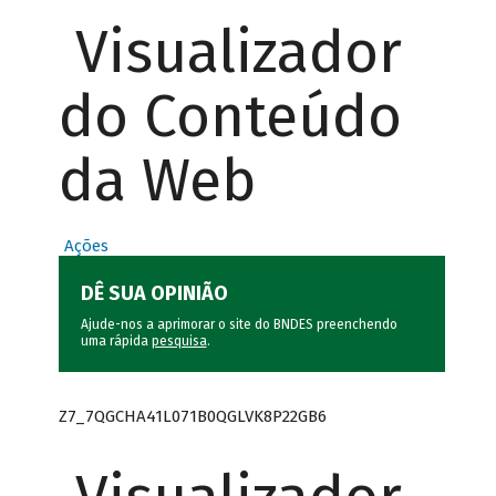
Visualizador
do Conteúdo
da Web
Ações
DÊ SUA OPINIÃO
Ajude-nos a aprimorar o site do BNDES preenchendo
uma rápida
pesquisa
.
Z7_7QGCHA41L071B0QGLVK8P22GB6