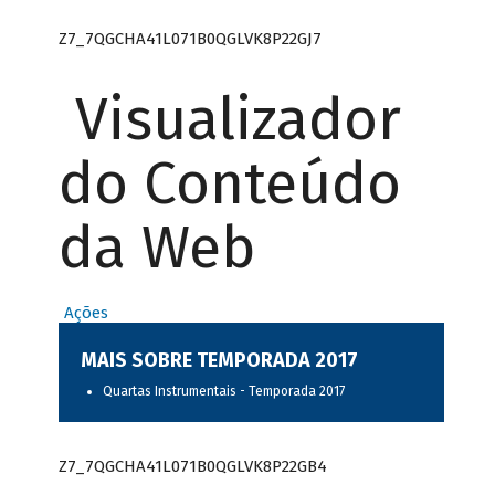
Z7_7QGCHA41L071B0QGLVK8P22GJ7
Visualizador
do Conteúdo
da Web
Ações
MAIS SOBRE TEMPORADA 2017
Quartas Instrumentais - Temporada 2017
Z7_7QGCHA41L071B0QGLVK8P22GB4