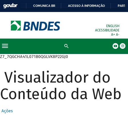
COMUNICA BR
ACESSO À INFORMAÇÃO
PARTI
ENGLISH
ACESSIBILIDADE
A+
A-
Busca
Z7_7QGCHA41L071B0QGLVK8P22GJ0
Visualizador do
Conteúdo da Web
Ações