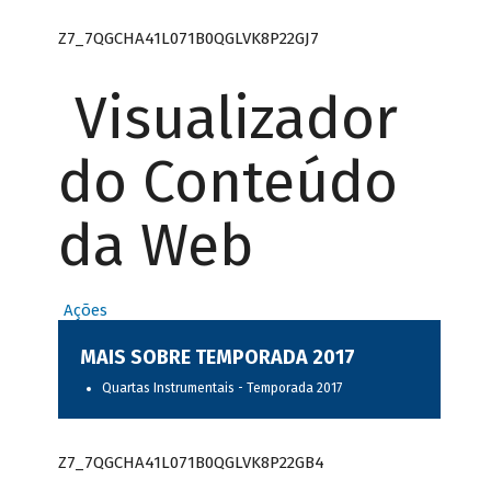
Z7_7QGCHA41L071B0QGLVK8P22GJ7
Visualizador
do Conteúdo
da Web
Ações
MAIS SOBRE TEMPORADA 2017
Quartas Instrumentais - Temporada 2017
Z7_7QGCHA41L071B0QGLVK8P22GB4