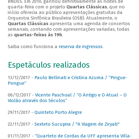
BNDES. Em 2010, ganhou definitivamente as noites de
quarta-feira com o projeto
Quartas Clássicas
, que no
início oferecia ao público apresentações gratuitas da
Orquestra Sinfônica Brasileira (OSB). Atualmente, o
Quartas Clássicas
apresenta uma agenda de concertos
semanais, contando com apresentações variadas, todas
as
quartas-feiras às 19h
.
Saiba como funciona a
reserva de ingressos
.
Espetáculos realizados
13/12/2017 -
Paulo Bellinati e Cristina Azuma / “Pingue-
Pongue”
06/12/2017 -
Vicente Paschoal / “O Antigo e O Atual – O
Violão através dos Séculos”
29/11/2017 -
Quinteto Porto Alegre
22/11/2017 -
Sexteto Sucupira / "A Viagem de Ziryab"
01/11/2017 -
“Quarteto de Cordas da UFF apresenta Villa-