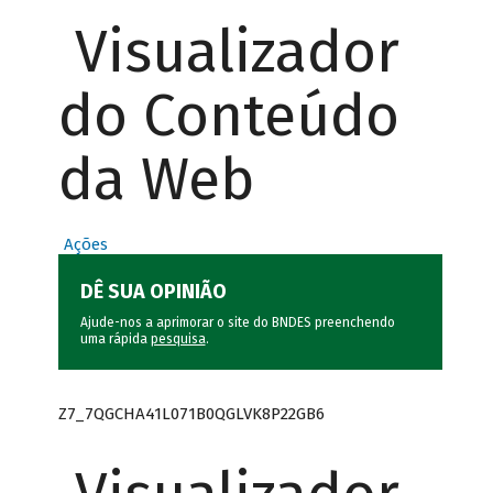
Visualizador
do Conteúdo
da Web
Ações
DÊ SUA OPINIÃO
Ajude-nos a aprimorar o site do BNDES preenchendo
uma rápida
pesquisa
.
Z7_7QGCHA41L071B0QGLVK8P22GB6