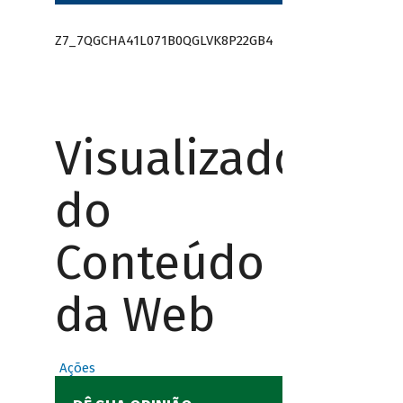
Z7_7QGCHA41L071B0QGLVK8P22GB4
Visualizador
do
Conteúdo
da Web
Ações