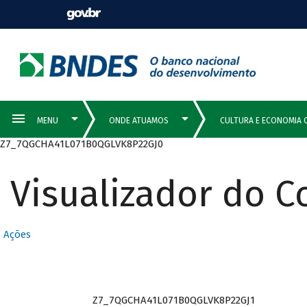
Z7_7QGCHA41L071B0QGLVK8P22GJ0
Visualizador do 
Ações
Z7_7QGCHA41L071B0QGLVK8P22GJ1