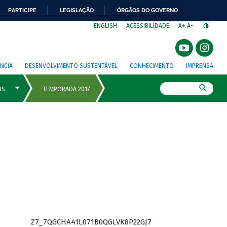
PARTICIPE
LEGISLAÇÃO
ÓRGÃOS DO GOVERNO
⁣
ENGLISH
ACESSIBILIDADE
A+
A-
NCIA
DESENVOLVIMENTO SUSTENTÁVEL
CONHECIMENTO
IMPRENSA
Busca
Z7_7QGCHA41L071B0QGLVK8P22GJ7