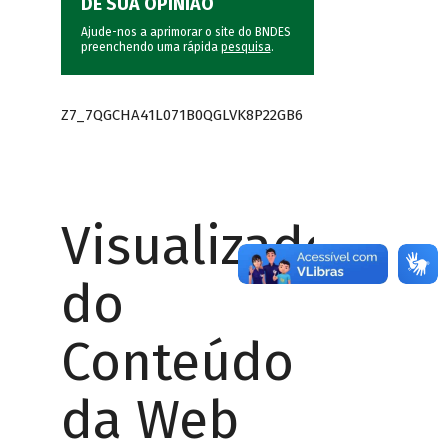
DÊ SUA OPINIÃO
Ajude-nos a aprimorar o site do BNDES
preenchendo uma rápida
pesquisa
.
Z7_7QGCHA41L071B0QGLVK8P22GB6
Visualizador
do
Conteúdo
da Web