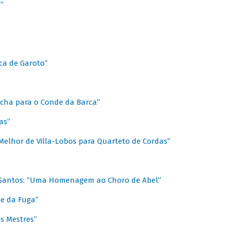
”
ica de Garoto”
Marcha para o Conde da Barca”
as”
Melhor de Villa-Lobos para Quarteto de Cordas”
o Santos: “Uma Homenagem ao Choro de Abel”
te da Fuga”
s Mestres”