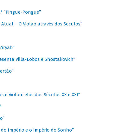
a / “Pingue-Pongue”
 Atual – O Violão através dos Séculos”
Ziryab"
esenta Villa-Lobos e Shostakovich”
ertão”
s e Violoncelos dos Séculos XX e XXI”
”
o”
 do Império e o Império do Sonho”