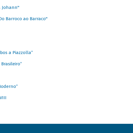
a Johann"
Do Barroco ao Barraco"
obos a Piazzolla”
Brasileiro”
 Moderno”
VIII