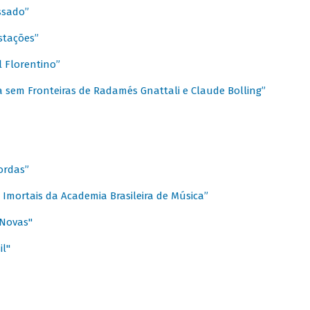
ssado”
stações”
 Florentino”
 sem Fronteiras de Radamés Gnattali e Claude Bolling”
ordas”
Imortais da Academia Brasileira de Música”
 Novas"
il"