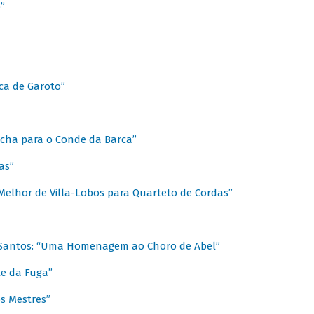
”
ica de Garoto”
Marcha para o Conde da Barca”
as”
Melhor de Villa-Lobos para Quarteto de Cordas”
o Santos: “Uma Homenagem ao Choro de Abel”
te da Fuga”
s Mestres”