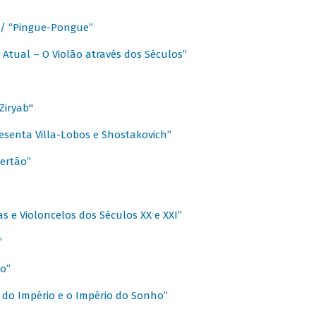
a / “Pingue-Pongue”
 Atual – O Violão através dos Séculos”
Ziryab"
esenta Villa-Lobos e Shostakovich”
ertão”
s e Violoncelos dos Séculos XX e XXI”
”
o”
 do Império e o Império do Sonho”