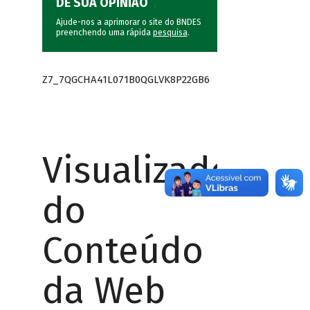
DÊ SUA OPINIÃO
Ajude-nos a aprimorar o site do BNDES
preenchendo uma rápida
pesquisa
.
Z7_7QGCHA41L071B0QGLVK8P22GB6
Visualizador
do
Conteúdo
da Web