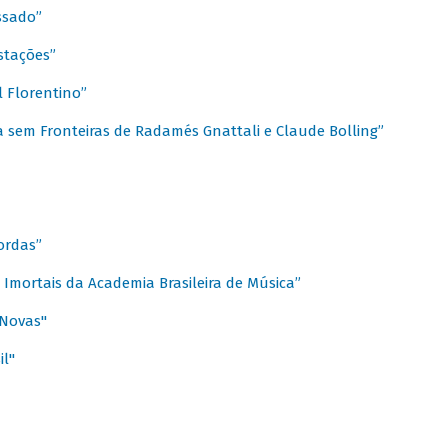
ssado”
stações”
 Florentino”
 sem Fronteiras de Radamés Gnattali e Claude Bolling”
ordas”
Imortais da Academia Brasileira de Música”
 Novas"
il"