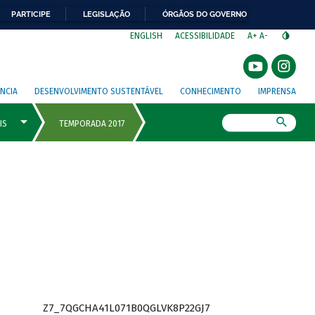
PARTICIPE
LEGISLAÇÃO
ÓRGÃOS DO GOVERNO
⁣
ENGLISH
ACESSIBILIDADE
A+
A-
NCIA
DESENVOLVIMENTO SUSTENTÁVEL
CONHECIMENTO
IMPRENSA
Busca
Z7_7QGCHA41L071B0QGLVK8P22GJ7