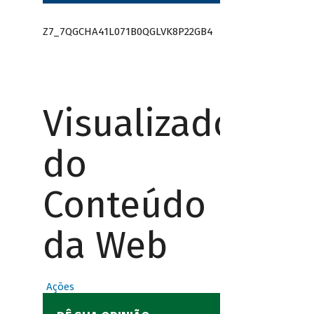
Z7_7QGCHA41L071B0QGLVK8P22GB4
Visualizador
do
Conteúdo
da Web
Ações