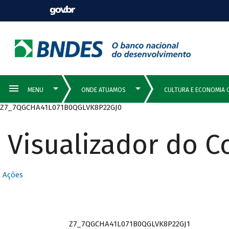
Z7_7QGCHA41L071B0QGLVK8P22GJ0
Visualizador do 
Ações
Z7_7QGCHA41L071B0QGLVK8P22GJ1