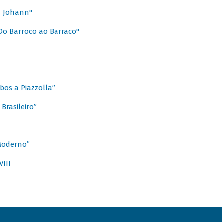
a Johann"
Do Barroco ao Barraco"
obos a Piazzolla”
Brasileiro”
 Moderno”
VIII