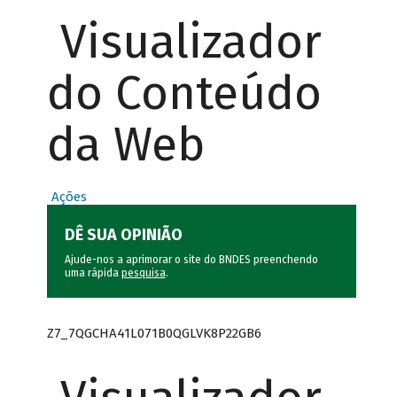
Visualizador
do Conteúdo
da Web
Ações
DÊ SUA OPINIÃO
Ajude-nos a aprimorar o site do BNDES preenchendo
uma rápida
pesquisa
.
Z7_7QGCHA41L071B0QGLVK8P22GB6