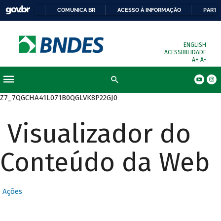
COMUNICA BR
ACESSO À INFORMAÇÃO
PARTI
ENGLISH
ACESSIBILIDADE
A+
A-
Busca
Z7_7QGCHA41L071B0QGLVK8P22GJ0
Visualizador do
Conteúdo da Web
Ações