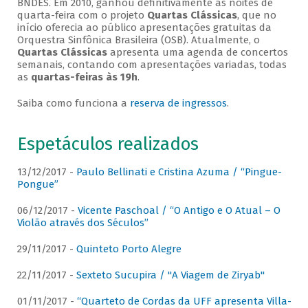
BNDES. Em 2010, ganhou definitivamente as noites de
quarta-feira com o projeto
Quartas Clássicas
, que no
início oferecia ao público apresentações gratuitas da
Orquestra Sinfônica Brasileira (OSB). Atualmente, o
Quartas Clássicas
apresenta uma agenda de concertos
semanais, contando com apresentações variadas, todas
as
quartas-feiras às 19h
.
Saiba como funciona a
reserva de ingressos
.
Espetáculos realizados
13/12/2017 -
Paulo Bellinati e Cristina Azuma / “Pingue-
Pongue”
06/12/2017 -
Vicente Paschoal / “O Antigo e O Atual – O
Violão através dos Séculos”
29/11/2017 -
Quinteto Porto Alegre
22/11/2017 -
Sexteto Sucupira / "A Viagem de Ziryab"
01/11/2017 -
“Quarteto de Cordas da UFF apresenta Villa-