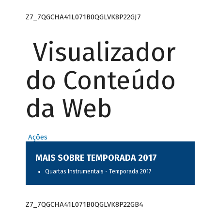
Z7_7QGCHA41L071B0QGLVK8P22GJ7
Visualizador
do Conteúdo
da Web
Ações
MAIS SOBRE TEMPORADA 2017
Quartas Instrumentais - Temporada 2017
Z7_7QGCHA41L071B0QGLVK8P22GB4