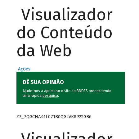
Visualizador
do Conteúdo
da Web
Ações
DÊ SUA OPINIÃO
Ajude-nos a aprimorar o site do BNDES preenchendo
uma rápida
pesquisa
.
Z7_7QGCHA41L071B0QGLVK8P22GB6