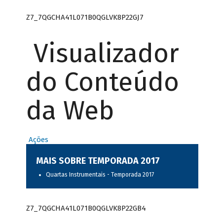
Z7_7QGCHA41L071B0QGLVK8P22GJ7
Visualizador
do Conteúdo
da Web
Ações
MAIS SOBRE TEMPORADA 2017
Quartas Instrumentais - Temporada 2017
Z7_7QGCHA41L071B0QGLVK8P22GB4