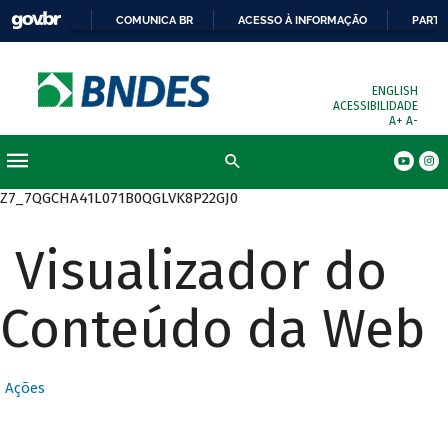
COMUNICA BR
ACESSO À INFORMAÇÃO
PARTI
ENGLISH
ACESSIBILIDADE
A+
A-
Busca
Z7_7QGCHA41L071B0QGLVK8P22GJ0
Visualizador do
Conteúdo da Web
Ações