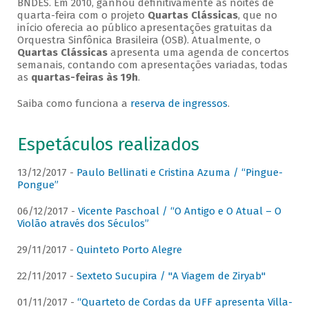
BNDES. Em 2010, ganhou definitivamente as noites de
quarta-feira com o projeto
Quartas Clássicas
, que no
início oferecia ao público apresentações gratuitas da
Orquestra Sinfônica Brasileira (OSB). Atualmente, o
Quartas Clássicas
apresenta uma agenda de concertos
semanais, contando com apresentações variadas, todas
as
quartas-feiras às 19h
.
Saiba como funciona a
reserva de ingressos
.
Espetáculos realizados
13/12/2017 -
Paulo Bellinati e Cristina Azuma / “Pingue-
Pongue”
06/12/2017 -
Vicente Paschoal / “O Antigo e O Atual – O
Violão através dos Séculos”
29/11/2017 -
Quinteto Porto Alegre
22/11/2017 -
Sexteto Sucupira / "A Viagem de Ziryab"
01/11/2017 -
“Quarteto de Cordas da UFF apresenta Villa-