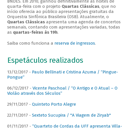
BNDES. Em 2010, ganhou definitivamente as noites de
quarta-feira com o projeto
Quartas Clássicas
, que no
início oferecia ao público apresentações gratuitas da
Orquestra Sinfônica Brasileira (OSB). Atualmente, o
Quartas Clássicas
apresenta uma agenda de concertos
semanais, contando com apresentações variadas, todas
as
quartas-feiras às 19h
.
Saiba como funciona a
reserva de ingressos
.
Espetáculos realizados
13/12/2017 -
Paulo Bellinati e Cristina Azuma / “Pingue-
Pongue”
06/12/2017 -
Vicente Paschoal / “O Antigo e O Atual – O
Violão através dos Séculos”
29/11/2017 -
Quinteto Porto Alegre
22/11/2017 -
Sexteto Sucupira / "A Viagem de Ziryab"
01/11/2017 -
“Quarteto de Cordas da UFF apresenta Villa-