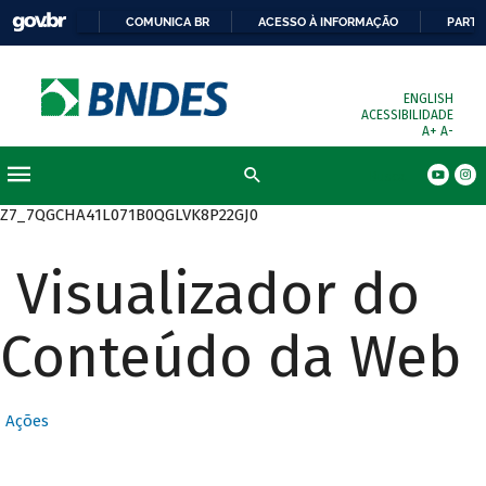
COMUNICA BR
ACESSO À INFORMAÇÃO
PARTI
ENGLISH
ACESSIBILIDADE
A+
A-
Busca
Z7_7QGCHA41L071B0QGLVK8P22GJ0
Visualizador do
Conteúdo da Web
Ações