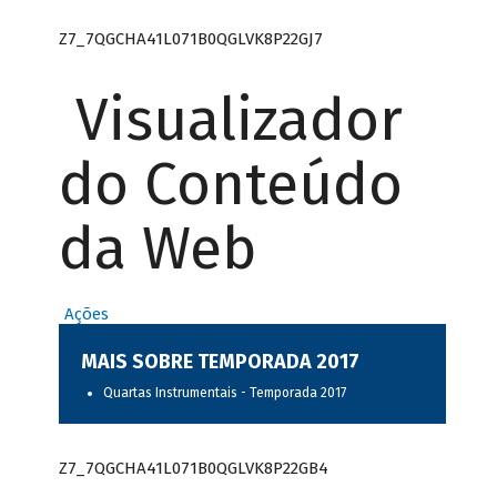
Z7_7QGCHA41L071B0QGLVK8P22GJ7
Visualizador
do Conteúdo
da Web
Ações
MAIS SOBRE TEMPORADA 2017
Quartas Instrumentais - Temporada 2017
Z7_7QGCHA41L071B0QGLVK8P22GB4