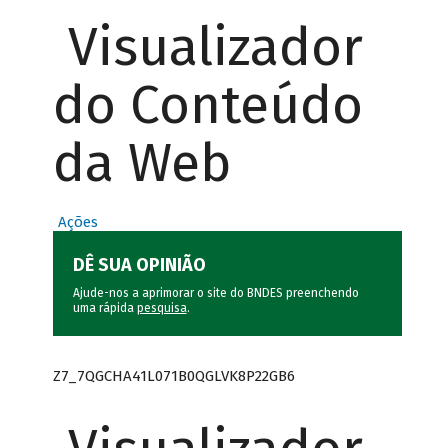
Visualizador
do Conteúdo
da Web
Ações
DÊ SUA OPINIÃO
Ajude-nos a aprimorar o site do BNDES preenchendo
uma rápida
pesquisa
.
Z7_7QGCHA41L071B0QGLVK8P22GB6