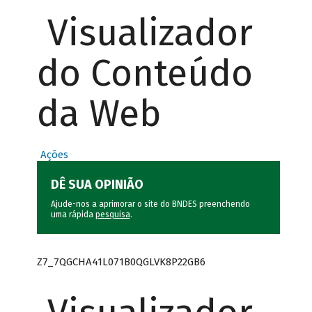
Visualizador
do Conteúdo
da Web
Ações
DÊ SUA OPINIÃO
Ajude-nos a aprimorar o site do BNDES preenchendo
uma rápida
pesquisa
.
Z7_7QGCHA41L071B0QGLVK8P22GB6