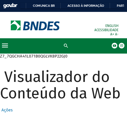
COMUNICA BR
ACESSO À INFORMAÇÃO
PARTI
ENGLISH
ACESSIBILIDADE
A+
A-
Busca
Z7_7QGCHA41L071B0QGLVK8P22GJ0
Visualizador do
Conteúdo da Web
Ações