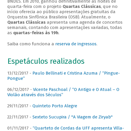
BNDES. Em 2010, ganhou definitivamente as noites de
quarta-feira com o projeto
Quartas Clássicas
, que no
início oferecia ao público apresentações gratuitas da
Orquestra Sinfônica Brasileira (OSB). Atualmente, o
Quartas Clássicas
apresenta uma agenda de concertos
semanais, contando com apresentações variadas, todas
as
quartas-feiras às 19h
.
Saiba como funciona a
reserva de ingressos
.
Espetáculos realizados
13/12/2017 -
Paulo Bellinati e Cristina Azuma / “Pingue-
Pongue”
06/12/2017 -
Vicente Paschoal / “O Antigo e O Atual – O
Violão através dos Séculos”
29/11/2017 -
Quinteto Porto Alegre
22/11/2017 -
Sexteto Sucupira / "A Viagem de Ziryab"
01/11/2017 -
“Quarteto de Cordas da UFF apresenta Villa-