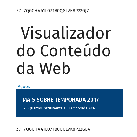
Z7_7QGCHA41L071B0QGLVK8P22GJ7
Visualizador
do Conteúdo
da Web
Ações
MAIS SOBRE TEMPORADA 2017
Quartas Instrumentais - Temporada 2017
Z7_7QGCHA41L071B0QGLVK8P22GB4