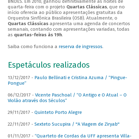
BNDES. Em 2010, ganhou definitivamente as noites de
quarta-feira com o projeto
Quartas Clássicas
, que no
início oferecia ao público apresentações gratuitas da
Orquestra Sinfônica Brasileira (OSB). Atualmente, o
Quartas Clássicas
apresenta uma agenda de concertos
semanais, contando com apresentações variadas, todas
as
quartas-feiras às 19h
.
Saiba como funciona a
reserva de ingressos
.
Espetáculos realizados
13/12/2017 -
Paulo Bellinati e Cristina Azuma / “Pingue-
Pongue”
06/12/2017 -
Vicente Paschoal / “O Antigo e O Atual – O
Violão através dos Séculos”
29/11/2017 -
Quinteto Porto Alegre
22/11/2017 -
Sexteto Sucupira / "A Viagem de Ziryab"
01/11/2017 -
“Quarteto de Cordas da UFF apresenta Villa-