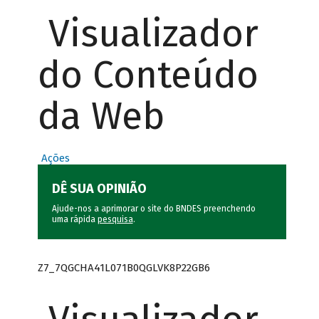
Visualizador
do Conteúdo
da Web
Ações
DÊ SUA OPINIÃO
Ajude-nos a aprimorar o site do BNDES preenchendo
uma rápida
pesquisa
.
Z7_7QGCHA41L071B0QGLVK8P22GB6