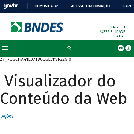
COMUNICA BR
ACESSO À INFORMAÇÃO
PARTI
ENGLISH
ACESSIBILIDADE
A+
A-
Busca
Z7_7QGCHA41L071B0QGLVK8P22GJ0
Visualizador do
Conteúdo da Web
Ações