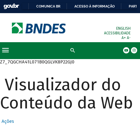
COMUNICA BR
ACESSO À INFORMAÇÃO
PARTI
ENGLISH
ACESSIBILIDADE
A+
A-
Busca
Z7_7QGCHA41L071B0QGLVK8P22GJ0
Visualizador do
Conteúdo da Web
Ações