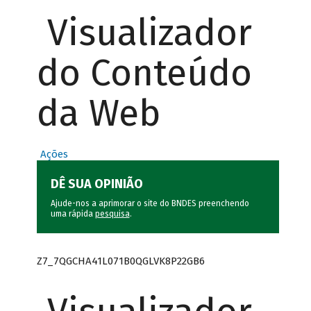
Visualizador
do Conteúdo
da Web
Ações
DÊ SUA OPINIÃO
Ajude-nos a aprimorar o site do BNDES preenchendo
uma rápida
pesquisa
.
Z7_7QGCHA41L071B0QGLVK8P22GB6