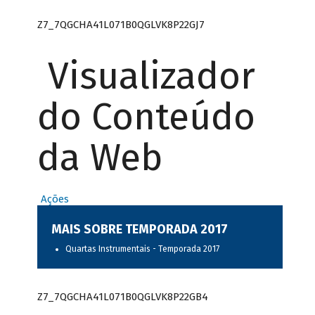
Z7_7QGCHA41L071B0QGLVK8P22GJ7
Visualizador
do Conteúdo
da Web
Ações
MAIS SOBRE TEMPORADA 2017
Quartas Instrumentais - Temporada 2017
Z7_7QGCHA41L071B0QGLVK8P22GB4