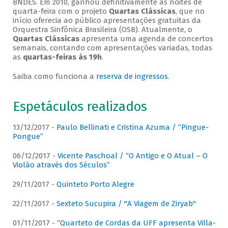
BNDES. Em 2010, ganhou definitivamente as noites de
quarta-feira com o projeto
Quartas Clássicas
, que no
início oferecia ao público apresentações gratuitas da
Orquestra Sinfônica Brasileira (OSB). Atualmente, o
Quartas Clássicas
apresenta uma agenda de concertos
semanais, contando com apresentações variadas, todas
as
quartas-feiras às 19h
.
Saiba como funciona a
reserva de ingressos
.
Espetáculos realizados
13/12/2017 -
Paulo Bellinati e Cristina Azuma / “Pingue-
Pongue”
06/12/2017 -
Vicente Paschoal / “O Antigo e O Atual – O
Violão através dos Séculos”
29/11/2017 -
Quinteto Porto Alegre
22/11/2017 -
Sexteto Sucupira / "A Viagem de Ziryab"
01/11/2017 -
“Quarteto de Cordas da UFF apresenta Villa-