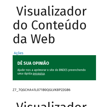
Visualizador
do Conteúdo
da Web
Ações
DÊ SUA OPINIÃO
Ajude-nos a aprimorar o site do BNDES preenchendo
uma rápida
pesquisa
.
Z7_7QGCHA41L071B0QGLVK8P22GB6