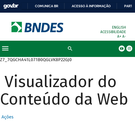
COMUNICA BR
ACESSO À INFORMAÇÃO
PARTI
ENGLISH
ACESSIBILIDADE
A+
A-
Busca
Z7_7QGCHA41L071B0QGLVK8P22GJ0
Visualizador do
Conteúdo da Web
Ações