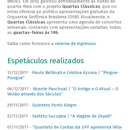
BNDES. Em 2010, ganhou definitivamente as noites de
quarta-feira com o projeto
Quartas Clássicas
, que no
início oferecia ao público apresentações gratuitas da
Orquestra Sinfônica Brasileira (OSB). Atualmente, o
Quartas Clássicas
apresenta uma agenda de concertos
semanais, contando com apresentações variadas, todas
as
quartas-feiras às 19h
.
Saiba como funciona a
reserva de ingressos
.
Espetáculos realizados
13/12/2017 -
Paulo Bellinati e Cristina Azuma / “Pingue-
Pongue”
06/12/2017 -
Vicente Paschoal / “O Antigo e O Atual – O
Violão através dos Séculos”
29/11/2017 -
Quinteto Porto Alegre
22/11/2017 -
Sexteto Sucupira / "A Viagem de Ziryab"
01/11/2017 -
“Quarteto de Cordas da UFF apresenta Villa-