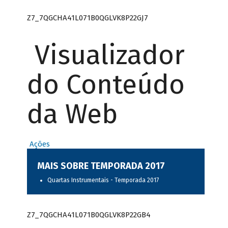
Z7_7QGCHA41L071B0QGLVK8P22GJ7
Visualizador
do Conteúdo
da Web
Ações
MAIS SOBRE TEMPORADA 2017
Quartas Instrumentais - Temporada 2017
Z7_7QGCHA41L071B0QGLVK8P22GB4