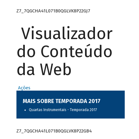
Z7_7QGCHA41L071B0QGLVK8P22GJ7
Visualizador
do Conteúdo
da Web
Ações
MAIS SOBRE TEMPORADA 2017
Quartas Instrumentais - Temporada 2017
Z7_7QGCHA41L071B0QGLVK8P22GB4