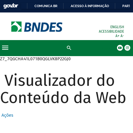
COMUNICA BR
ACESSO À INFORMAÇÃO
PARTI
ENGLISH
ACESSIBILIDADE
A+
A-
Busca
Z7_7QGCHA41L071B0QGLVK8P22GJ0
Visualizador do
Conteúdo da Web
Ações