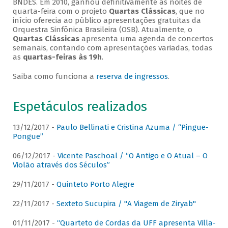
BNDES. Em 2010, ganhou definitivamente as noites de
quarta-feira com o projeto
Quartas Clássicas
, que no
início oferecia ao público apresentações gratuitas da
Orquestra Sinfônica Brasileira (OSB). Atualmente, o
Quartas Clássicas
apresenta uma agenda de concertos
semanais, contando com apresentações variadas, todas
as
quartas-feiras às 19h
.
Saiba como funciona a
reserva de ingressos
.
Espetáculos realizados
13/12/2017 -
Paulo Bellinati e Cristina Azuma / “Pingue-
Pongue”
06/12/2017 -
Vicente Paschoal / “O Antigo e O Atual – O
Violão através dos Séculos”
29/11/2017 -
Quinteto Porto Alegre
22/11/2017 -
Sexteto Sucupira / "A Viagem de Ziryab"
01/11/2017 -
“Quarteto de Cordas da UFF apresenta Villa-