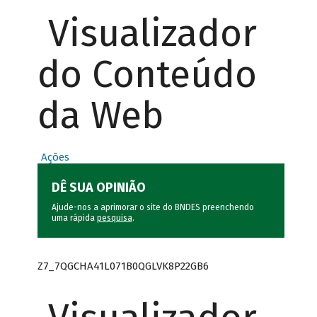
Visualizador
do Conteúdo
da Web
Ações
DÊ SUA OPINIÃO
Ajude-nos a aprimorar o site do BNDES preenchendo
uma rápida
pesquisa
.
Z7_7QGCHA41L071B0QGLVK8P22GB6