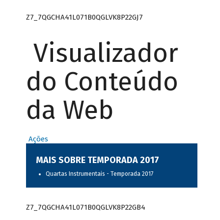
Z7_7QGCHA41L071B0QGLVK8P22GJ7
Visualizador
do Conteúdo
da Web
Ações
MAIS SOBRE TEMPORADA 2017
Quartas Instrumentais - Temporada 2017
Z7_7QGCHA41L071B0QGLVK8P22GB4