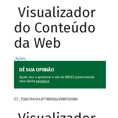
Visualizador
do Conteúdo
da Web
Ações
DÊ SUA OPINIÃO
Ajude-nos a aprimorar o site do BNDES preenchendo
uma rápida
pesquisa
.
Z7_7QGCHA41L071B0QGLVK8P22GB6