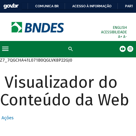
COMUNICA BR
ACESSO À INFORMAÇÃO
PARTI
ENGLISH
ACESSIBILIDADE
A+
A-
Busca
Z7_7QGCHA41L071B0QGLVK8P22GJ0
Visualizador do
Conteúdo da Web
Ações