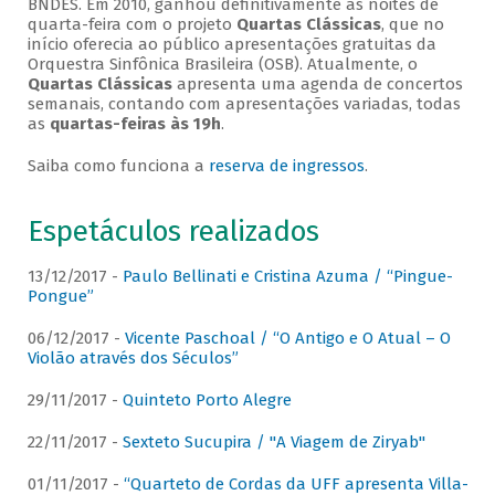
BNDES. Em 2010, ganhou definitivamente as noites de
quarta-feira com o projeto
Quartas Clássicas
, que no
início oferecia ao público apresentações gratuitas da
Orquestra Sinfônica Brasileira (OSB). Atualmente, o
Quartas Clássicas
apresenta uma agenda de concertos
semanais, contando com apresentações variadas, todas
as
quartas-feiras às 19h
.
Saiba como funciona a
reserva de ingressos
.
Espetáculos realizados
13/12/2017 -
Paulo Bellinati e Cristina Azuma / “Pingue-
Pongue”
06/12/2017 -
Vicente Paschoal / “O Antigo e O Atual – O
Violão através dos Séculos”
29/11/2017 -
Quinteto Porto Alegre
22/11/2017 -
Sexteto Sucupira / "A Viagem de Ziryab"
01/11/2017 -
“Quarteto de Cordas da UFF apresenta Villa-