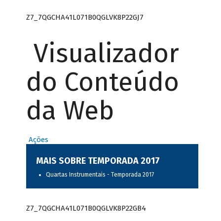
Z7_7QGCHA41L071B0QGLVK8P22GJ7
Visualizador
do Conteúdo
da Web
Ações
MAIS SOBRE TEMPORADA 2017
Quartas Instrumentais - Temporada 2017
Z7_7QGCHA41L071B0QGLVK8P22GB4