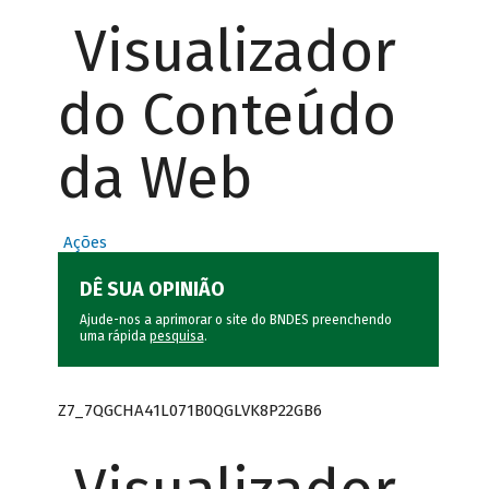
Visualizador
do Conteúdo
da Web
Ações
DÊ SUA OPINIÃO
Ajude-nos a aprimorar o site do BNDES preenchendo
uma rápida
pesquisa
.
Z7_7QGCHA41L071B0QGLVK8P22GB6