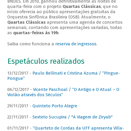
BNDES. Em 2010, ganhou definitivamente as noites de
quarta-feira com o projeto
Quartas Clássicas
, que no
início oferecia ao público apresentações gratuitas da
Orquestra Sinfônica Brasileira (OSB). Atualmente, o
Quartas Clássicas
apresenta uma agenda de concertos
semanais, contando com apresentações variadas, todas
as
quartas-feiras às 19h
.
Saiba como funciona a
reserva de ingressos
.
Espetáculos realizados
13/12/2017 -
Paulo Bellinati e Cristina Azuma / “Pingue-
Pongue”
06/12/2017 -
Vicente Paschoal / “O Antigo e O Atual – O
Violão através dos Séculos”
29/11/2017 -
Quinteto Porto Alegre
22/11/2017 -
Sexteto Sucupira / "A Viagem de Ziryab"
01/11/2017 -
“Quarteto de Cordas da UFF apresenta Villa-