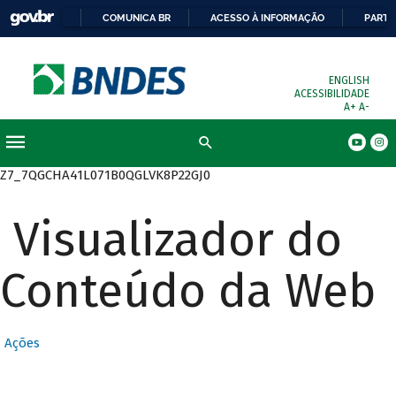
COMUNICA BR
ACESSO À INFORMAÇÃO
PARTI
ENGLISH
ACESSIBILIDADE
A+
A-
Busca
Z7_7QGCHA41L071B0QGLVK8P22GJ0
Visualizador do
Conteúdo da Web
Ações