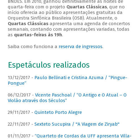
BNDES. Em 2010, ganhou definitivamente as noites de
quarta-feira com o projeto
Quartas Clássicas
, que no
início oferecia ao público apresentações gratuitas da
Orquestra Sinfônica Brasileira (OSB). Atualmente, o
Quartas Clássicas
apresenta uma agenda de concertos
semanais, contando com apresentações variadas, todas
as
quartas-feiras às 19h
.
Saiba como funciona a
reserva de ingressos
.
Espetáculos realizados
13/12/2017 -
Paulo Bellinati e Cristina Azuma / “Pingue-
Pongue”
06/12/2017 -
Vicente Paschoal / “O Antigo e O Atual – O
Violão através dos Séculos”
29/11/2017 -
Quinteto Porto Alegre
22/11/2017 -
Sexteto Sucupira / "A Viagem de Ziryab"
01/11/2017 -
“Quarteto de Cordas da UFF apresenta Villa-