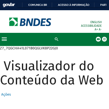
COMUNICA BR
ACESSO À INFORMAÇÃO
PARTI
ENGLISH
ACESSIBILIDADE
A+
A-
Busca
Z7_7QGCHA41L071B0QGLVK8P22GJ0
Visualizador do
Conteúdo da Web
Ações