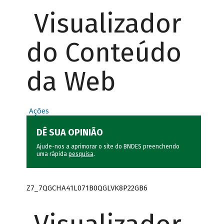
Visualizador
do Conteúdo
da Web
Ações
DÊ SUA OPINIÃO
Ajude-nos a aprimorar o site do BNDES preenchendo
uma rápida
pesquisa
.
Z7_7QGCHA41L071B0QGLVK8P22GB6