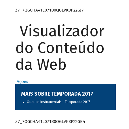
Z7_7QGCHA41L071B0QGLVK8P22GJ7
Visualizador
do Conteúdo
da Web
Ações
MAIS SOBRE TEMPORADA 2017
Quartas Instrumentais - Temporada 2017
Z7_7QGCHA41L071B0QGLVK8P22GB4