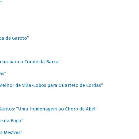
”
ica de Garoto”
Marcha para o Conde da Barca”
as”
Melhor de Villa-Lobos para Quarteto de Cordas”
o Santos: “Uma Homenagem ao Choro de Abel”
te da Fuga”
s Mestres”