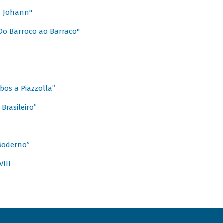
a Johann"
Do Barroco ao Barraco"
obos a Piazzolla”
Brasileiro”
 Moderno”
VIII