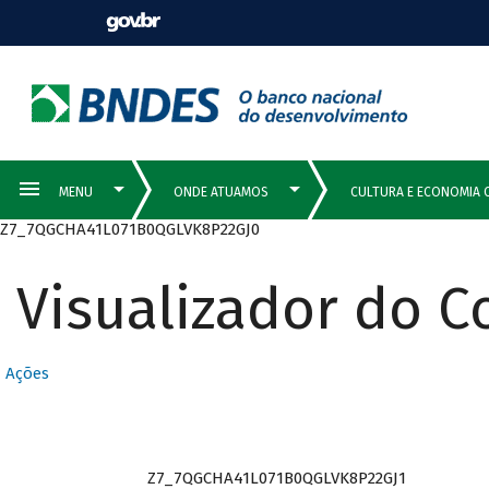
Z7_7QGCHA41L071B0QGLVK8P22GJ0
Visualizador do 
Ações
Z7_7QGCHA41L071B0QGLVK8P22GJ1