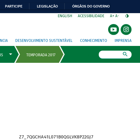
PARTICIPE
LEGISLAÇÃO
ÓRGÃOS DO GOVERNO
⁣
ENGLISH
ACESSIBILIDADE
A+
A-
NCIA
DESENVOLVIMENTO SUSTENTÁVEL
CONHECIMENTO
IMPRENSA
Busca
Z7_7QGCHA41L071B0QGLVK8P22GJ7