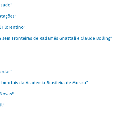
ssado”
stações”
 Florentino”
 sem Fronteiras de Radamés Gnattali e Claude Bolling”
ordas”
Imortais da Academia Brasileira de Música”
 Novas"
il"