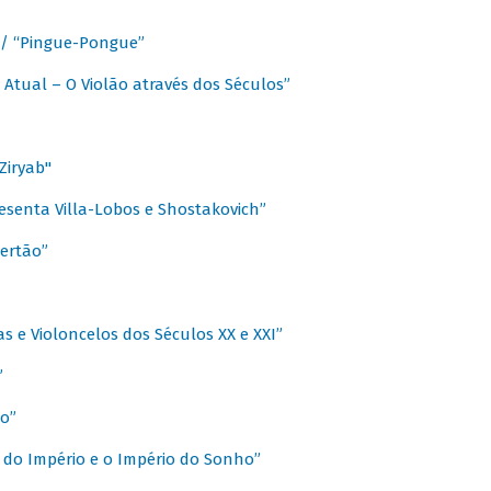
a / “Pingue-Pongue”
 Atual – O Violão através dos Séculos”
Ziryab"
esenta Villa-Lobos e Shostakovich”
ertão”
s e Violoncelos dos Séculos XX e XXI”
”
o”
 do Império e o Império do Sonho”