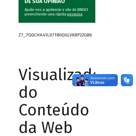
DÊ SUA OPINIÃO
Ajude-nos a aprimorar o site do BNDES
preenchendo uma rápida
pesquisa
.
Z7_7QGCHA41L071B0QGLVK8P22GB6
Visualizador
do
Conteúdo
da Web