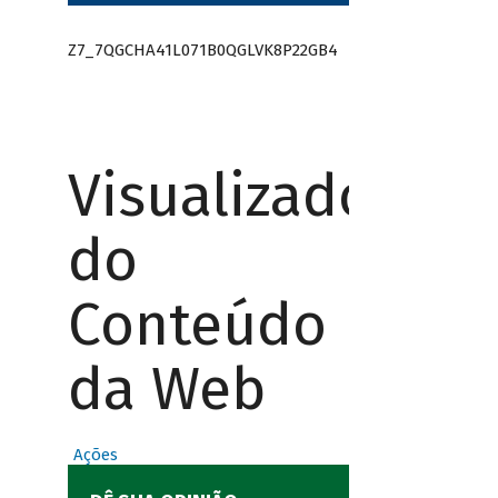
Z7_7QGCHA41L071B0QGLVK8P22GB4
Visualizador
do
Conteúdo
da Web
Ações