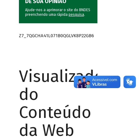
DÊ SUA OPINIÃO
Ajude-nos a aprimorar o site do BNDES
preenchendo uma rápida
pesquisa
.
Z7_7QGCHA41L071B0QGLVK8P22GB6
Visualizador
do
Conteúdo
da Web