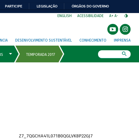
PARTICIPE
LEGISLAÇÃO
ÓRGÃOS DO GOVERNO
⁣
ENGLISH
ACESSIBILIDADE
A+
A-
NCIA
DESENVOLVIMENTO SUSTENTÁVEL
CONHECIMENTO
IMPRENSA
Busca
Z7_7QGCHA41L071B0QGLVK8P22GJ7