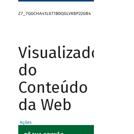
Z7_7QGCHA41L071B0QGLVK8P22GB4
Visualizador
do
Conteúdo
da Web
Ações