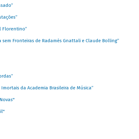
ssado”
stações”
 Florentino”
 sem Fronteiras de Radamés Gnattali e Claude Bolling”
ordas”
Imortais da Academia Brasileira de Música”
 Novas"
il"