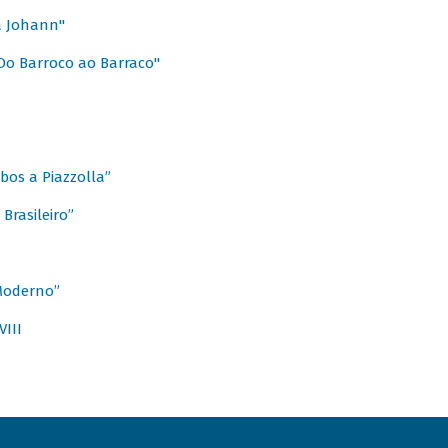
a Johann"
Do Barroco ao Barraco"
obos a Piazzolla”
Brasileiro”
 Moderno”
VIII