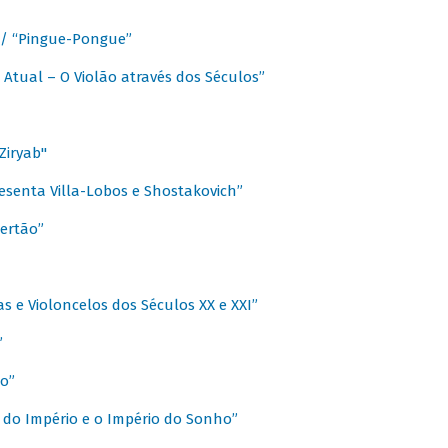
a / “Pingue-Pongue”
 Atual – O Violão através dos Séculos”
Ziryab"
esenta Villa-Lobos e Shostakovich”
ertão”
s e Violoncelos dos Séculos XX e XXI”
”
o”
 do Império e o Império do Sonho”