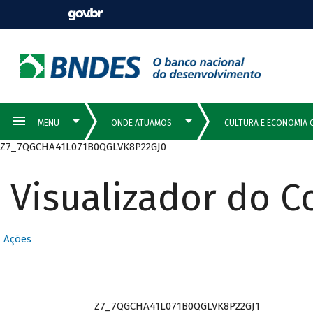
Z7_7QGCHA41L071B0QGLVK8P22GJ0
Visualizador do 
Ações
Z7_7QGCHA41L071B0QGLVK8P22GJ1