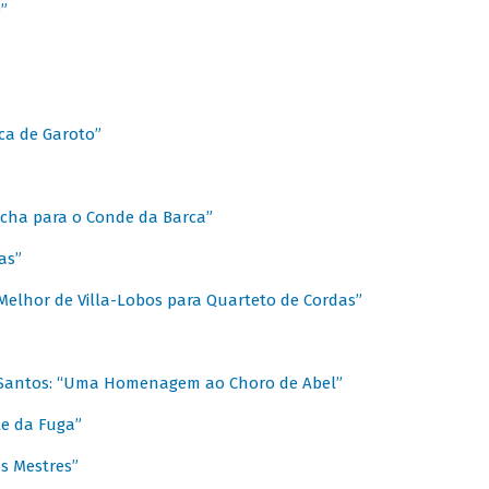
”
ica de Garoto”
Marcha para o Conde da Barca”
as”
Melhor de Villa-Lobos para Quarteto de Cordas”
o Santos: “Uma Homenagem ao Choro de Abel”
te da Fuga”
s Mestres”