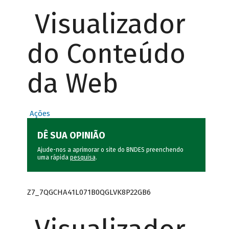
Visualizador
do Conteúdo
da Web
Ações
DÊ SUA OPINIÃO
Ajude-nos a aprimorar o site do BNDES preenchendo
uma rápida
pesquisa
.
Z7_7QGCHA41L071B0QGLVK8P22GB6