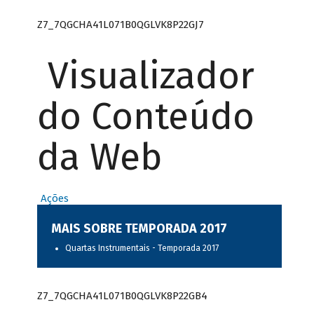
Z7_7QGCHA41L071B0QGLVK8P22GJ7
Visualizador
do Conteúdo
da Web
Ações
MAIS SOBRE TEMPORADA 2017
Quartas Instrumentais - Temporada 2017
Z7_7QGCHA41L071B0QGLVK8P22GB4