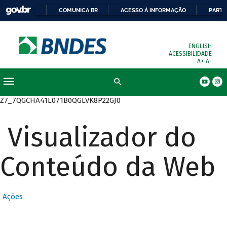
COMUNICA BR
ACESSO À INFORMAÇÃO
PARTI
ENGLISH
ACESSIBILIDADE
A+
A-
Busca
Z7_7QGCHA41L071B0QGLVK8P22GJ0
Visualizador do
Conteúdo da Web
Ações