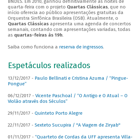
BNDES. Em 2010, ganhou definitivamente as noites de
quarta-feira com o projeto
Quartas Clássicas
, que no
início oferecia ao público apresentações gratuitas da
Orquestra Sinfônica Brasileira (OSB). Atualmente, o
Quartas Clássicas
apresenta uma agenda de concertos
semanais, contando com apresentações variadas, todas
as
quartas-feiras às 19h
.
Saiba como funciona a
reserva de ingressos
.
Espetáculos realizados
13/12/2017 -
Paulo Bellinati e Cristina Azuma / “Pingue-
Pongue”
06/12/2017 -
Vicente Paschoal / “O Antigo e O Atual – O
Violão através dos Séculos”
29/11/2017 -
Quinteto Porto Alegre
22/11/2017 -
Sexteto Sucupira / "A Viagem de Ziryab"
01/11/2017 -
“Quarteto de Cordas da UFF apresenta Villa-